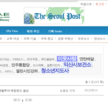
처음으로
l
로그인
l
SPn View
해외·주간
기획·Series
l
l
l
l
l
l
제
교육·여성
과학·기술
국제·종교
금융·부동산
포토뉴스
영상뉴스
이웃사랑
연탄배달
이 대상
,
미래도시
,
조약 무효
,
2012 올림픽
,
,
,
익산시보건소
민주통합당
씨경영
,
,
도시계획
,
결혼이민자
,
,
청소년지도사
열린시민강좌
씨
,
샤이니
,
,
총 1 건 (1/1 쪽)
2012/08/14
주엔젤투자 매칭펀드 결성
오광오 기자
1