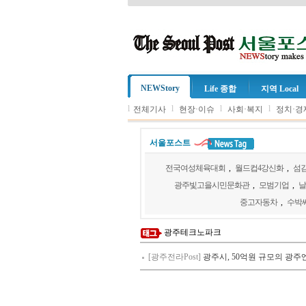
NEWStory
Life 종합
지역 Local
l
l
l
l
전체기사
현장·이슈
사회·복지
정치·경
서울포스트
전국여성체육대회
,
월드컵4강신화
,
섬김
광주빛고을시민문화관
,
모범기업
,
날
중고자동차
,
수박
광주테크노파크
[광주전라Post]
광주시, 50억원 규모의 광