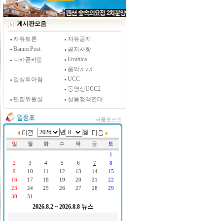
[시사저널 인터뷰] 윤방부 연세대 의대 명예교수,
"골초에게 전자담배를 허하라"
게시판모음
자유토론
자유공지
BannerPost
공지사항
Erothica
디카폰카▒
음악♬♪♬
UCC
일상의아침
동영상UCC2
편집위원실
실용정책연대
서울포스트