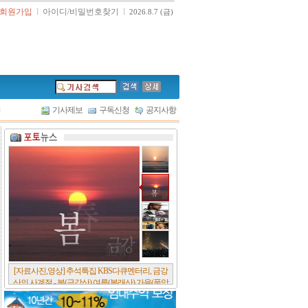
회원가입
l
아이디/비밀번호찾기
l
2026.8.7 (금)
l
기사제보
구독신청
공지사항
[서울포스트논단] 담배에 관한 추억, 연도별 우리
나라 금연정책 및 금연구역 확대 추이, 정부가 아
무리 더 해롭다고 사기를 쳐대도 피워 본 사람은
다 안다, 전자담배시장은 10년새 폭발적 증가세..