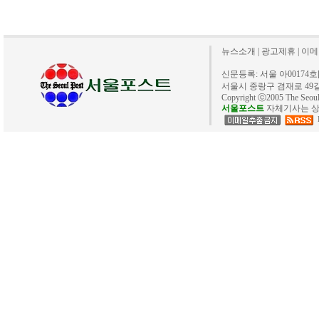
뉴스소개
|
광고제휴
|
이메
신문등록: 서울 아00174호[20
서울시 중랑구 겸재로 49길 40. 
Copyright ⓒ2005 The Se
서울포스트
자체기사는 상