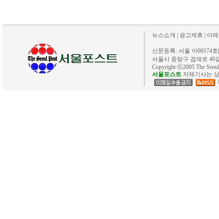
뉴스소개
|
광고제휴
|
이메
신문등록: 서울 아00174호[20
서울시 중랑구 겸재로 49길 40. 
Copyright ⓒ2005 The Se
서울포스트
자체기사는 상