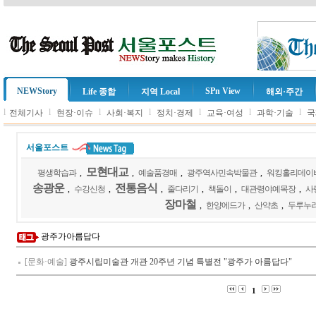
NEWStory
SPn View
Life 종합
지역 Local
해외·주간
l
l
l
l
l
l
l
전체기사
현장·이슈
사회·복지
정치·경제
교육·여성
과학·기술
국
서울포스트
모현대교
평생학습과
,
,
예술품경매
,
광주역사민속박물관
,
워킹홀리데이
송광운
전통음식
,
수강신청
,
,
줄다리기
,
책돌이
,
대관령야예목장
,
사
장마철
,
한양에드가
,
산약초
,
두루누
광주가아름답다
[문화·예술]
광주시립미술관 개관 20주년 기념 특별전 "광주가 아름답다"
1