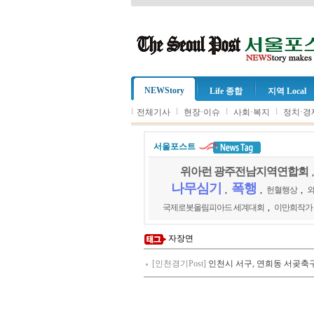
NEWStory
Life 종합
지역 Local
l
l
l
l
전체기사
현장·이슈
사회·복지
정치·경
서울포스트
위아런 광주전남지역연합회
나무심기
폭행
,
,
헌혈행상
,
국제로봇올림피아드 세계대회
,
이만희작가
자장면
[인천경기Post]
인천시 서구, 연희동 서곶축