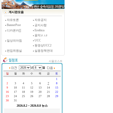
[시사저널 인터뷰] 윤방부 연세대 의대 명예교수,
"골초에게 전자담배를 허하라"
게시판모음
자유토론
자유공지
BannerPost
공지사항
Erothica
디카폰카▒
음악♬♪♬
UCC
일상의아침
동영상UCC2
편집위원실
실용정책연대
서울포스트