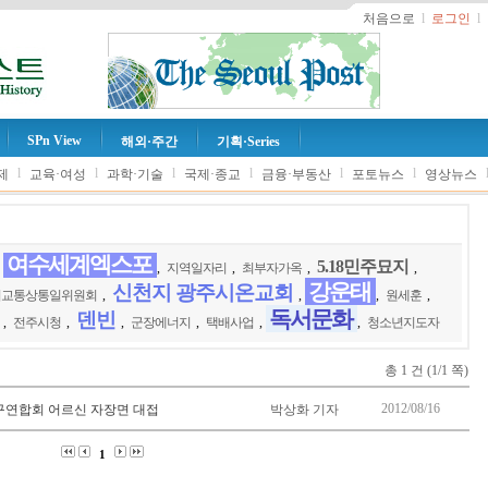
처음으로
l
로그인
l
SPn View
해외·주간
기획·Series
l
l
l
l
l
l
제
교육·여성
과학·기술
국제·종교
금융·부동산
포토뉴스
영상뉴스
여수세계엑스포
5.18민주묘지
,
,
지역일자리
,
최부자가옥
,
,
강운태
신천지 광주시온교회
외교통상통일위원회
,
,
,
원세훈
,
독서문화
덴빈
,
전주시청
,
,
군장에너지
,
택배사업
,
,
청소년지도자
총 1 건 (1/1 쪽)
2012/08/16
구연합회 어르신 자장면 대접
박상화 기자
1