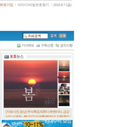
회원가입
l
아이디/비밀번호찾기
l
2026.8.7 (금)
l
기사제보
구독신청
공지사항
[서울포스트논단] 담배에 관한 추억, 연도별 우리
나라 금연정책 및 금연구역 확대 추이, 정부가 아
무리 더 해롭다고 사기를 쳐대도 피워 본 사람은
다 안다, 전자담배시장은 10년새 폭발적 증가세..