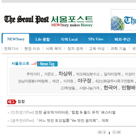
NEWStory
SPn View
Life 종합
지역 Local
해외·주간
l
l
l
l
l
l
l
전체기사
현장·이슈
사회·복지
정치·경제
교육·여성
과학·기술
국
서울포스트
차상위
추억거리
,
거문도
,
,
빅오해상분수쇼
,
일자리정책
,
이성미
야구장
성남자원봉사박람회
,
애견
,
식약청
,
,
4강신화광주시축구연합회
한국어
민형배
고3학생들
,
사랑나눔가게
,
,
힙합
[인천경기Post]
인천 굴포먹거리타운, ‘힙합 & 월드 뮤직’ 페스티벌
[광주전라Post]
「어느 멋진 토요일愛 "the 멋진 음악회"」개최
1