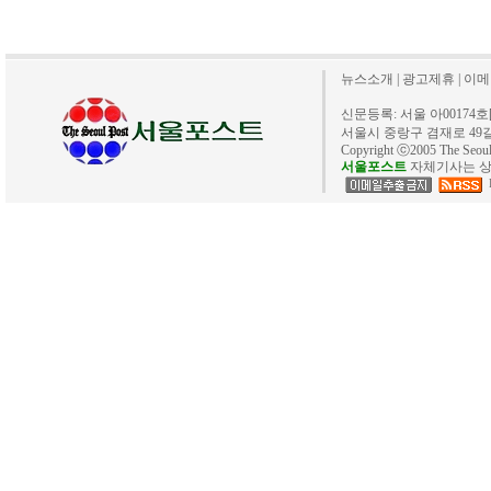
뉴스소개
|
광고제휴
|
이메
신문등록: 서울 아00174호[20
서울시 중랑구 겸재로 49길 40. 
Copyright ⓒ2005 The Se
서울포스트
자체기사는 상