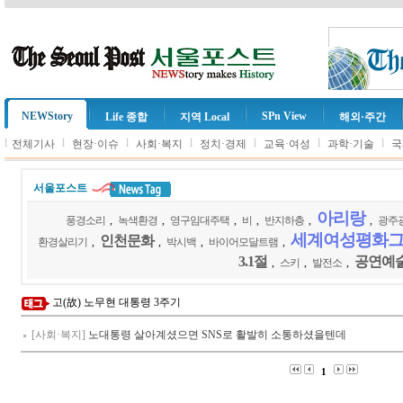
NEWStory
SPn View
Life 종합
지역 Local
해외·주간
l
l
l
l
l
l
l
전체기사
현장·이슈
사회·복지
정치·경제
교육·여성
과학·기술
국
서울포스트
아리랑
풍경소리
,
녹색환경
,
영구임대주택
,
비
,
반지하층
,
,
광주
세계여성평화
인천문화
환경살리기
,
,
박시백
,
바이어모달트램
,
3.1절
공연예
,
스키
,
발전소
,
고(故) 노무현 대통령 3주기
[사회·복지]
노대통령 살아계셨으면 SNS로 활발히 소통하셨을텐데
1