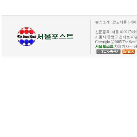
뉴스소개
|
광고제휴
|
이메
신문등록: 서울 아00174호[20
서울시 중랑구 겸재로 49길 40. 
Copyright ⓒ2005 The Se
서울포스트
자체기사는 상