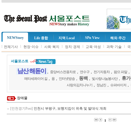
NEWStory
SPn View
Life 종합
지역 Local
해외·주간
l
l
l
l
l
l
l
전체기사
현장·이슈
사회·복지
정치·경제
교육·여성
과학·기술
국
서울포스트
남산 해돋이
,
중앙버스전용차로
,
연수구
,
전기자동차
,
팜므 파말
,
동백
휴가
메타세콰이어 길
,
용
,
인터넷방송
,
,
빛사랑나눔봉사단
,
사랑의김치나누기
,
정남진
,
슈퍼바이저
,
장애물
[인천경기Post]
인천시 부평구, 보행지킴이 위촉 및 발대식 개최
1