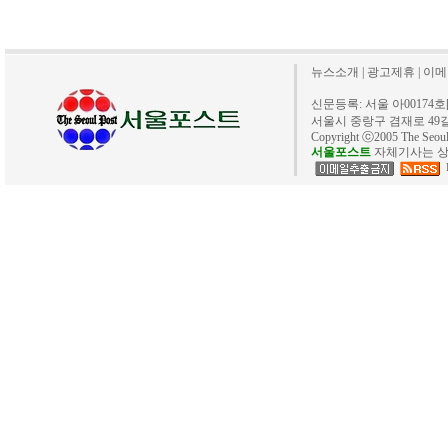
뉴스소개
|
광고제휴
|
이메
신문등록: 서울 아00174호[20
서울시 중랑구 겸재로 49길 40. 
Copyright ⓒ2005 The Se
서울포스트
자체기사는 상