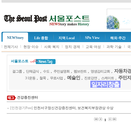
NEWStory
SPn View
Life 종합
지역 Local
해외·주간
l
l
l
l
l
l
l
전체기사
현장·이슈
사회·복지
정치·경제
교육·여성
과학·기술
국
서울포스트
자동차
걸그룹
,
단체급식
,
수도
,
주민설명회
,
렘브란트
,
영생감리교회
,
예술인
주민
3·1운동
,
철쭉
,
무료사업
,
,
진로강연
,
스케이트
,
일자리창출
건강증진센터
[인천경기Post]
인천서구정신건강증진센터, 보건복지부장관상 수상
1