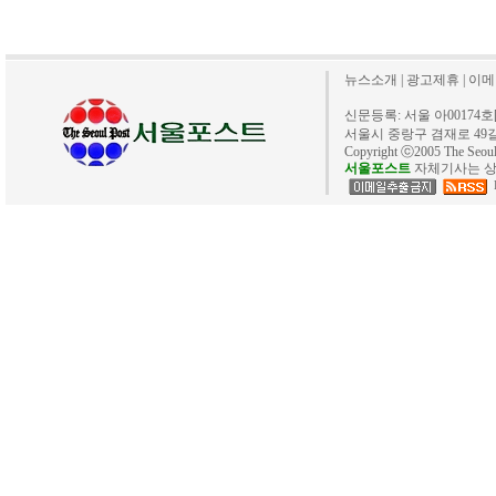
뉴스소개
|
광고제휴
|
이메
신문등록: 서울 아00174호[20
서울시 중랑구 겸재로 49길 40. 
Copyright ⓒ2005 The Se
서울포스트
자체기사는 상