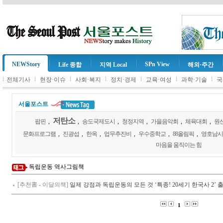
NEWStory
SPn View
Life 종합
지역 Local
해외·주간
l
l
l
l
l
l
l
전체기사
현장·이슈
사회·복지
정치·경제
교육·여성
과학·기술
국
서울포스트
저탄소
팝핀
,
,
송도국제도시
,
청정지역
,
가을음악회
,
체육대회
,
원
문화프로그램
,
진광섭
,
한옥
,
업무추진비
,
우수중학교
,
88올림픽
,
영호남시
마음을 움직이는 힘
독립운동 역사그림책
[추천書 - 이달의책]
일제 강점과 독립운동의 모든 것 ‘특종! 20세기 한국사 2’ 
1