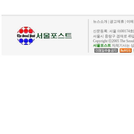
뉴스소개
|
광고제휴
|
이메
신문등록: 서울 아00174호[20
서울시 중랑구 겸재로 49길 40. 
Copyright ⓒ2005 The Se
서울포스트
자체기사는 상