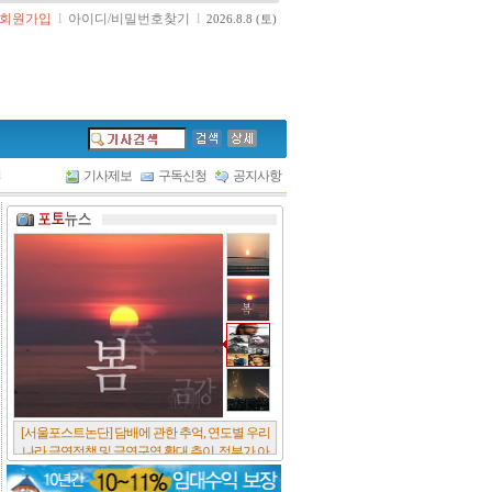
회원가입
l
아이디/비밀번호찾기
l
2026.8.8 (토)
l
기사제보
구독신청
공지사항
[서울포스트논단] 담배에 관한 추억, 연도별 우리
나라 금연정책 및 금연구역 확대 추이, 정부가 아
무리 더 해롭다고 사기를 쳐대도 피워 본 사람은
다 안다, 전자담배시장은 10년새 폭발적 증가세..