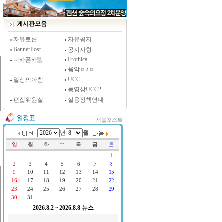
[시사저널 인터뷰] 윤방부 연세대 의대 명예교수,
"골초에게 전자담배를 허하라"
게시판모음
자유토론
자유공지
BannerPost
공지사항
Erothica
디카폰카▒
음악♬♪♬
UCC
일상의아침
동영상UCC2
편집위원실
실용정책연대
서울포스트