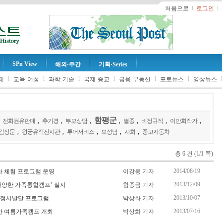
처음으로
l
로그인
l
SPn View
해외·주간
기획·Series
l
l
l
l
l
l
제
교육·여성
과학·기술
국제·종교
금융·부동산
포토뉴스
영상뉴스
함평군
,
전화권유판매
,
추기경
,
부모상담
,
,
멸종
,
비정규직
,
이만희작가
,
감상문
,
왕궁유적전시관
,
투어서비스
,
보성남
,
사회
,
중고자동차
총 6 건 (1/1 쪽)
2014/08/19
화 체험 프로그램 운영
이강웅 기자
2013/12/09
다양한 가족통합캠프’ 실시
함종금 기자
2013/10/07
 정서발달 프로그램
박상화 기자
2013/07/16
한 여름가족캠프 개최
박상화 기자