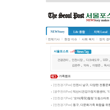
NEWStory
Life 종합
지역 Local
l
l
l
l
전체기사
현장·이슈
사회·복지
정치·경
서울포스트
건광관리
,
인천시장
,
다크섀도우
,
LED
김완주
,
약속
,
이병준
,
독서
가족캠프
[인천경기Post]
인천시 남구, 다양한 전통문
[광주전라Post]
익산시건강가정지원센터, ‘
[인천경기Post]
‘모아(母兒)힐링’드림스타트
[인천경기Post]
동구, 다문화가족 화합을 위