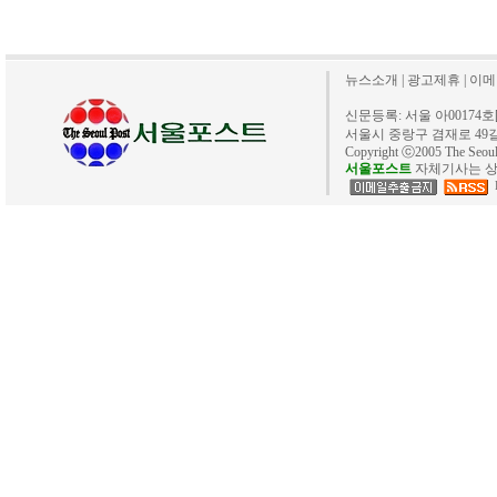
뉴스소개
|
광고제휴
|
이메
신문등록: 서울 아00174호[20
서울시 중랑구 겸재로 49길 40. 
Copyright ⓒ2005 The Se
서울포스트
자체기사는 상