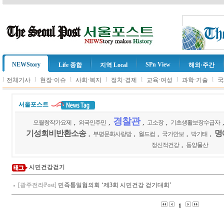
NEWStory
SPn View
Life 종합
지역 Local
해외·주간
l
l
l
l
l
l
l
전체기사
현장·이슈
사회·복지
정치·경제
교육·여성
과학·기술
국
서울포스트
경찰관
오월창작가요제
,
외국인주민
,
,
고소장
,
기초생활보장수급자
기성회비반환소송
명
,
부평문화사랑방
,
월드컵
,
국가안보
,
박기태
,
정신적건강
,
동양물산
시민건강걷기
[광주전라Post]
민족통일협의회 ‘제3회 시민건강 걷기대회’
1