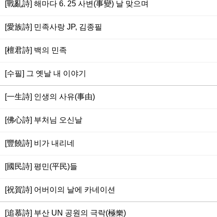
[戰亂詩] 해마다 6. 25 사변(事變) 날 맞으며
[愛族詩] 민족사랑 JP, 김종필
[檀君詩] 백의 민족
[수필] 그 옛날 내 이야기
[一生詩] 인생의 사유(事由)
[佛心詩] 부처님 오신날
[豐饒詩] 비가 내리네
[國民詩] 평민(平民)들
[祝賀詩] 어버이의 날에 카네이션
[追慕詩] 부산 UN 공원의 극락(極樂)