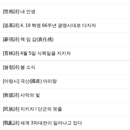
[世相詩] 내 인생
[追慕詩] 4. 19 혁명 66주년 광명시대로 다지자
[豪强詩] 책 임 감(責任感)
[育林詩] 4월 5일 식목일을 지키자
[봄향詩] 봄 소식
[아랑시] 국산(國産) 아리랑
[救援詩] 사막의 빛
[民族詩] 지키자 ! 단군의 핏줄
[戰亂詩] 세계 3차대전이 일어나고 있다