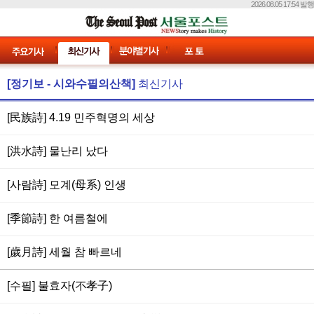
2026.08.05 17:54 발행
[정기보 - 시와수필의산책]
최신기사
[民族詩] 4.19 민주혁명의 세상
[洪水詩] 물난리 났다
[사람詩] 모계(母系) 인생
[季節詩] 한 여름철에
[歲月詩] 세월 참 빠르네
[수필] 불효자(不孝子)