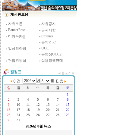
[시사저널 인터뷰] 윤방부 연세대 의대 명예교수,
"골초에게 전자담배를 허하라"
게시판모음
자유토론
자유공지
BannerPost
공지사항
Erothica
디카폰카▒
음악♬♪♬
UCC
일상의아침
동영상UCC2
편집위원실
실용정책연대
서울포스트