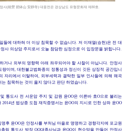
정사(統營 碧鉢山 安靜寺) 대웅전은 경상남도 유형문화재 제80호.
들에 대하혀 더 이상 침묵할 수 없습니다. 저 이재열(승헌)은 전 대
안정사 의상암 주지로서 오늘 참담한 심정으로 이 입장문을 밝힙니다.
하거나 외부의 영향력 아래 좌우되어야 할 사찰이 아닙니다. 안정사
 도량이며, 대한불교법화종의 정통성과 정신이 깃든 상징적 공간입니
래의 자리에서 이탈하여, 외부세력과 결탁한 일부 인사들에 의해 왜곡
더는 침묵하는 것이 옳지 않다고 판단 하였습니다.
및 통도사 전 서운암 주지 및 감원 윤OO은 이른바 효O으로 불리는
 2014년 법상종 도첩 재직증명서는 윤OO의 지시로 인한 상좌 윤OO
OO 임명후 윤OO은 안정사를 부처님 마을로 명명하고 경향각지에 포교원
총림 통도사 방장 OO대종사님과 윤OO이 현수막을 만들어 안정사