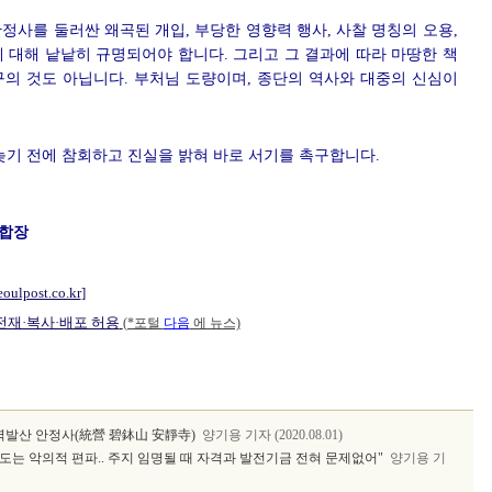
정사를 둘러싼 왜곡된 개입, 부당한 영향력 행사, 사찰 명칭의 오용,
 대해 낱낱히 규명되어야 합니다. 그리고 그 결과에 따라 마땅한 책
구의 것도 아닙니다. 부처님 도량이며, 종단의 역사와 대중의 신심이
늦기 전에 참회하고 진실을 밝혀 바로 서기를 촉구합니다.
 합장
eoulpost.co.kr
]
 전재·복사·배포 허용
(*포털
다음
에 뉴스)
 벽발산 안정사(統營 碧鉢山 安靜寺)
양기용 기자 (2020.08.01)
N보도는 악의적 편파.. 주지 임명될 때 자격과 발전기금 전혀 문제없어"
양기용 기