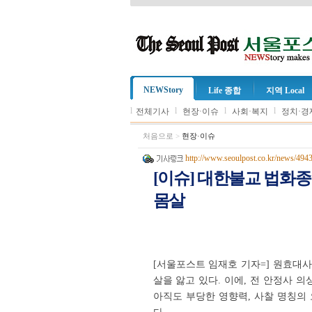
NEWStory
Life 종합
지역 Local
l
l
l
l
전체기사
현장·이슈
사회·복지
정치·경
처음으로
>
현장·이슈
http://www.seoulpost.co.kr/news/494
[이슈] 대한불교 법화종
몸살
[서울포스트 임재호 기자=] 원효대
살을 앓고 있다. 이에, 전 안정사 
아직도 부당한 영향력, 사찰 명칭의 