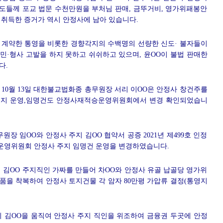
신도들께 포교 법문 수천만원을 부처님 판매, 금뚜거비, 영가위패봉안
 취득한 증거가 역시 안정사에 남아 있습니다.
 계약한 통영을 비롯한 경향각지의 수백명의 선량한 신도· 불자들이
민·형사 고발을 하지 못하고 쉬쉬하고 있으며, 윤OO이 불법 판매한
다.
0년 10월 13일 대한불교법화종 총무원장 서리 이OO은 안정사 창건주를
주지 운영,임명건도 안정사재적승운영위원회에서 변경 확인되었습니
무원장 임OO와 안정사 주지 김OO 협약서 공증 2021년 제499호 인정
운영위원회 안정사 주지 임명건 운영을 변경하였습니다.
 주지 김OO 주지직인 가짜를 만들어 차OO와 안정사 유골 납골당 영가위
품을 착복하여 안정사 토지건물 각 암자 80만평 가압류 결정(통영지
 주지 김OO을 움직여 안정사 주지 직인을 위조하여 금융권 두곳에 안정