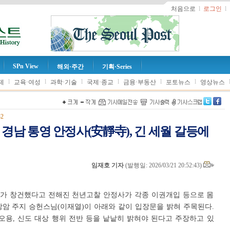
처음으로
l
로그인
l
SPn View
해외·주간
기획·Series
l
l
l
l
l
l
제
교육·여성
과학·기술
국제·종교
금융·부동산
포토뉴스
영상뉴스
32
 경남 통영 안정사(安靜寺), 긴 세월 갈등에
임재호 기자
(
발행일: 2026/03/21 20:52:43
)
사가 창건했다고 전해진 천년고찰 안정사가 각종 이권개입 등으로 몸
의상암 주지 승헌스님(이재열)이 아래와 같이 입장문을 밝혀 주목된다.
오용, 신도 대상 행위 전반 등을 낱낱히 밝혀야 된다고 주장하고 있