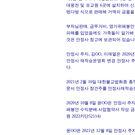
대웅전 및 포교원 6곳에 설치하여 
떴다방 식으로 판매해 거액의 금품을
부처님판매, 금뚜거비, 영가위패봉안
피해를 입었음에도 가족들이 알가봐 
것은 안정사 창고에 보관되어 있습니
안정사 주지, 김OO, 이재열은 202
안정사 재적승운영회 변경 안정사 
다.
2021년 2월 10일 대한불교법화종 총
문서 안정사 창건주를 안정사재적승
2020년 10월 8일 윤OO은 안정사
패봉안 수익분배 사업협약서 작성 금
원 2022카단52114)
윤OO은 2021년 12월 8일 안정사