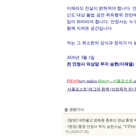
이제라도 진실이 밝혀져야 합니다. 안
신도 대상 불법 금전 취득행위 전반에
임이 뒤따라야 합니다. 안정사는 누
함께 지켜온 공간입니다.
저는 그 최소한의 상식과 정의가 더 
2026년 3월 1일
전 안정사 의상암 주지 승헌(이재열)
[
NEWS
tory makes
History
-
서울포스트
.s
'서울포스트' 태그와 함께 (상업목적 외)
관련기사
[탐방] 대한불교 법화종 총본산 경남 통영
[현장] 통영 안정사 주지 승헌스님, "YT
자 (2020.07.26)