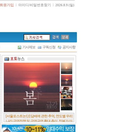
회원가입
l
아이디/비밀번호찾기
l
2026.8.9 (일)
l
기사제보
구독신청
공지사항
[서울포스트논단] 담배에 관한 추억, 연도별 우리
나라 금연정책 및 금연구역 확대 추이, 정부가 아
무리 더 해롭다고 사기를 쳐대도 피워 본 사람은
다 안다, 전자담배시장은 10년새 폭발적 증가세..