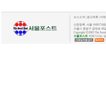
뉴스소개
|
광고제휴
|
이메
신문등록: 서울 아00174호[20
서울시 중랑구 겸재로 49길 40. 
Copyright ⓒ2005 The Se
서울포스트
자체기사는 상