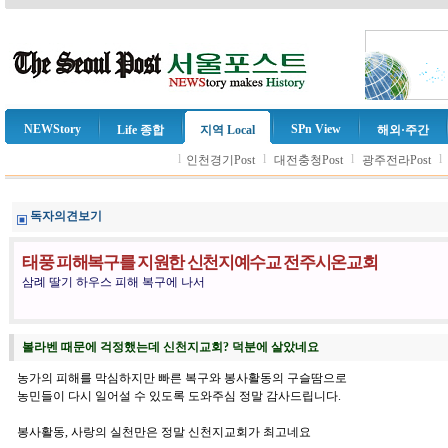
NEWStory
SPn View
Life 종합
지역 Local
해외·주간
l
l
l
l
인천경기Post
대전충청Post
광주전라Post
독자의견보기
태풍 피해복구를 지원한 신천지예수교 전주시온교회
삼례 딸기 하우스 피해 복구에 나서
볼라벤 때문에 걱정했는데 신천지교회? 덕분에 살았네요
농가의 피해를 막심하지만 빠른 복구와 봉사활동의 구슬땀으로
농민들이 다시 일어설 수 있도록 도와주심 정말 감사드립니다.
봉사활동, 사랑의 실천만은 정말 신천지교회가 최고네요