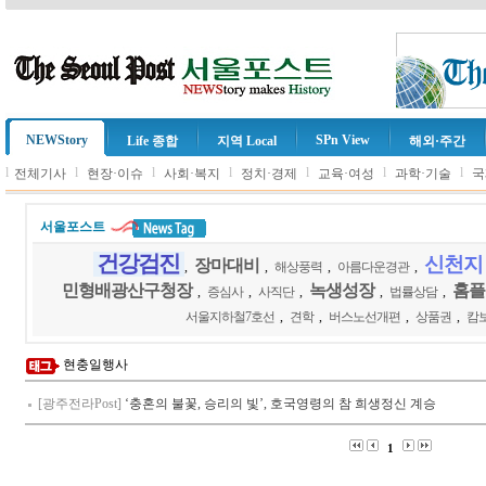
NEWStory
SPn View
Life 종합
지역 Local
해외·주간
l
l
l
l
l
l
l
전체기사
현장·이슈
사회·복지
정치·경제
교육·여성
과학·기술
국
서울포스트
건강검진
신천지
장마대비
,
,
해상풍력
,
아름다운경관
,
민형배광산구청장
녹생성장
홈플
,
증심사
,
사직단
,
,
법률상담
,
서울지하철7호선
,
견학
,
버스노선개편
,
상품권
,
캄
현충일행사
[광주전라Post]
‘충혼의 불꽃, 승리의 빛’, 호국영령의 참 희생정신 계승
1