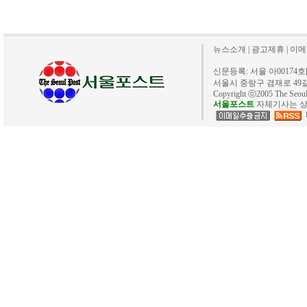
뉴스소개
|
광고제휴
|
이메
신문등록: 서울 아00174호[20
서울시 중랑구 겸재로 49길 40. 
Copyright ⓒ2005 The Se
서울포스트
자체기사는 상