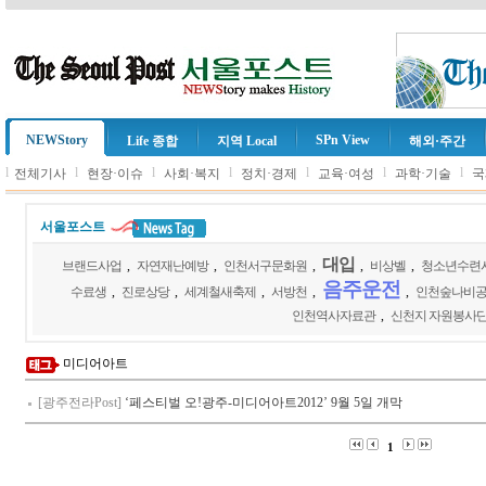
NEWStory
SPn View
Life 종합
지역 Local
해외·주간
l
l
l
l
l
l
l
전체기사
현장·이슈
사회·복지
정치·경제
교육·여성
과학·기술
국
서울포스트
대입
브랜드사업
,
자연재난예방
,
인천서구문화원
,
,
비상벨
,
청소년수련
음주운전
수료생
,
진로상당
,
세계철새축제
,
서방천
,
,
인천숲나비
인천역사자료관
,
신천지 자원봉사
미디어아트
[광주전라Post]
‘페스티벌 오!광주-미디어아트2012’ 9월 5일 개막
1