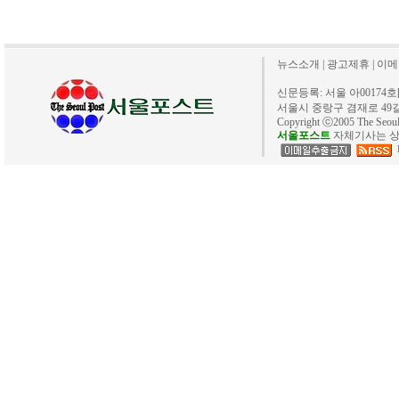
뉴스소개
|
광고제휴
|
이메
신문등록: 서울 아00174호[20
서울시 중랑구 겸재로 49길 40. 
Copyright ⓒ2005 The Se
서울포스트
자체기사는 상