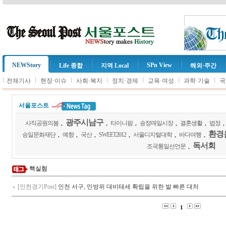
NEWStory
SPn View
Life 종합
지역 Local
해외·주간
l
l
l
l
l
l
l
전체기사
현장·이슈
사회·복지
정치·경제
교육·여성
과학·기술
국
서울포스트
광주시남구
사직공원의봄
,
,
타이니팜
,
송정매일시장
,
결혼생활
,
법정
,
환경
승일문화재단
,
예향
,
국산
,
SWEET2012
,
서울디지털대학
,
바다여행
,
독서회
조국통일선언문
,
핵실험
[인천경기Post]
인천 서구, 민방위 대비태세 확립을 위한 발 빠른 대처
1