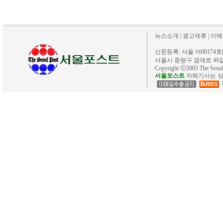
뉴스소개
|
광고제휴
|
이메
신문등록: 서울 아00174호[20
서울시 중랑구 겸재로 49길 40. 
Copyright ⓒ2005 The Se
서울포스트
자체기사는 상