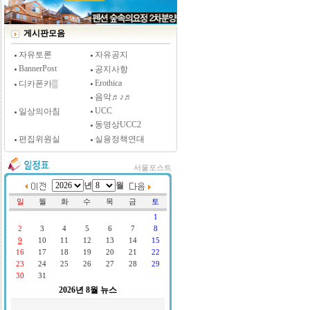
[시사저널 인터뷰] 윤방부 연세대 의대 명예교수,
"골초에게 전자담배를 허하라"
게시판모음
자유토론
자유공지
BannerPost
공지사항
Erothica
디카폰카▒
음악♬♪♬
UCC
일상의아침
동영상UCC2
편집위원실
실용정책연대
서울포스트