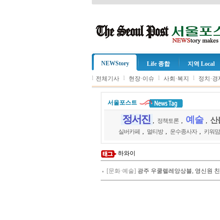
NEWStory
Life 종합
지역 Local
l
l
l
l
전체기사
현장·이슈
사회·복지
정치·경
서울포스트
정서진
예술
산
,
정책토론
,
,
실버카페
,
멀티방
,
운수종사자
,
키워맘
하와이
[문화·예술]
광주 우쿨렐레앙상블, 영신원 