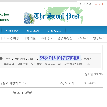
처음으로
l
로그인
l
SPn View
해외·주간
기획·Series
l
l
l
l
l
l
제
교육·여성
과학·기술
국제·종교
금융·부동산
포토뉴스
영상뉴스
인천아시아경기대회
불
,
누에
,
전통범패
,
서울역
,
,
농기계
,
,
책임의식
,
정책포럼
,
남도여행
,
왕궁농공단지
,
정보화경진대회
,
KIST
,
총 1 건 (1/1 쪽)
2012/05/27
친구들과 사랑의 하모니
오광오 기자
1