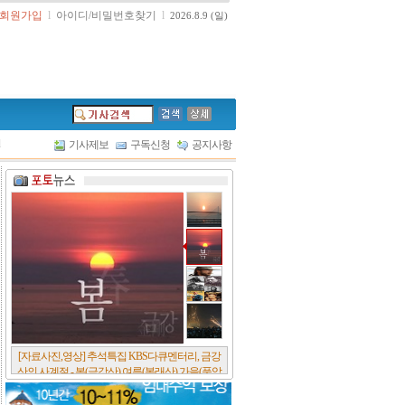
회원가입
l
아이디/비밀번호찾기
l
2026.8.9 (일)
l
기사제보
구독신청
공지사항
[서울포스트논단] 담배에 관한 추억, 연도별 우리
나라 금연정책 및 금연구역 확대 추이, 정부가 아
무리 더 해롭다고 사기를 쳐대도 피워 본 사람은
다 안다, 전자담배시장은 10년새 폭발적 증가세..