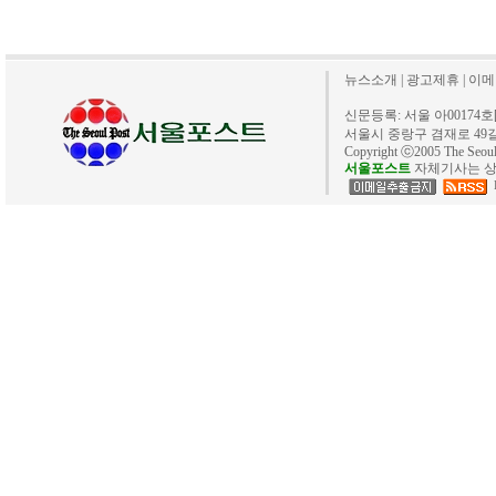
뉴스소개
|
광고제휴
|
이메
신문등록: 서울 아00174호[20
서울시 중랑구 겸재로 49길 40. 
Copyright ⓒ2005 The Se
서울포스트
자체기사는 상