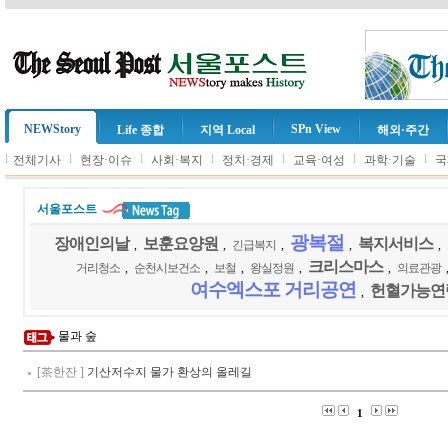
NEWStory
SPn View
Life 종합
지역 Local
해외·주간
l
l
l
l
l
l
l
전체기사
현장·이슈
사회·복지
정치·경제
교육·여성
과학·기술
국
서울포스트
광복절
장애인의날
보훈요양원
복지서비스
,
,
긴급복지
,
,
,
크리스마스
거리청소
,
순천시보건소
,
보철
,
왕실정원
,
,
의료관광
여수엑스포 거리공연
헌혈가능연
,
물과 숲
[茶한잔 ]
기산저수지 물가 환상의 올레길
1