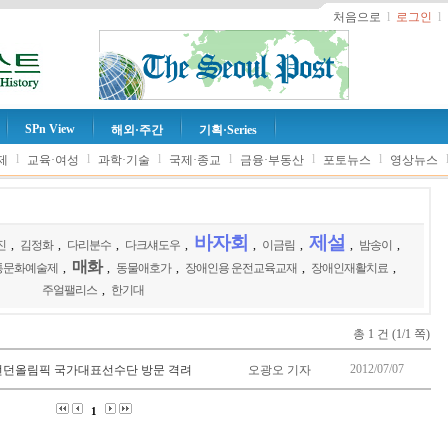
처음으로
l
로그인
l
SPn View
해외·주간
기획·Series
l
l
l
l
l
l
제
교육·여성
과학·기술
국제·종교
금융·부동산
포토뉴스
영상뉴스
바자회
제설
진
,
김정화
,
다리분수
,
다크섀도우
,
,
이금림
,
,
밤송이
,
매화
통문화예술제
,
,
동물애호가
,
장애인용 운전교육교재
,
장애인재활치료
,
주얼팰리스
,
한기대
총 1 건 (1/1 쪽)
2012/07/07
2 런던올림픽 국가대표선수단 방문 격려
오광오 기자
1