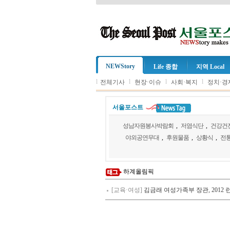
NEWStory
Life 종합
지역 Local
l
l
l
l
전체기사
현장·이슈
사회·복지
정치·경
서울포스트
성남자원봉사박람회
,
저염식단
,
건강건
야외공연무대
,
후원물품
,
상황식
,
전
하계올림픽
[교육·여성]
김금래 여성가족부 장관, 201