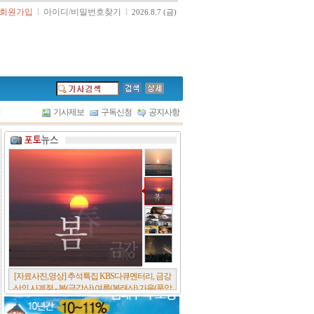
회원가입
l
아이디/비밀번호찾기
l
2026.8.7 (금)
l
기사제보
구독신청
공지사항
[서울포스트논단] 담배에 관한 추억, 연도별 우리
나라 금연정책 및 금연구역 확대 추이, 정부가 아
무리 더 해롭다고 사기를 쳐대도 피워 본 사람은
다 안다, 전자담배시장은 10년새 폭발적 증가세..