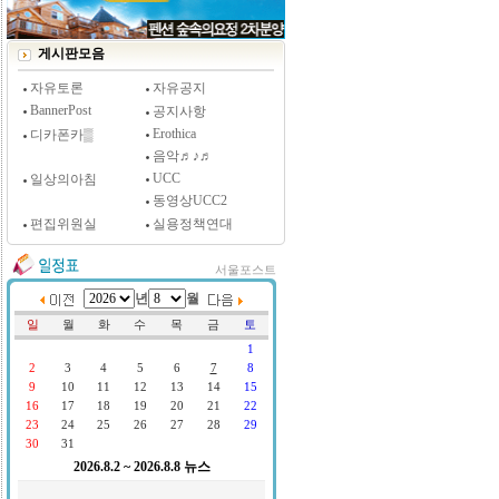
[시사저널 인터뷰] 윤방부 연세대 의대 명예교수,
"골초에게 전자담배를 허하라"
게시판모음
자유토론
자유공지
BannerPost
공지사항
Erothica
디카폰카▒
음악♬♪♬
UCC
일상의아침
동영상UCC2
편집위원실
실용정책연대
서울포스트