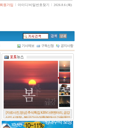
회원가입
l
아이디/비밀번호찾기
l
2026.8.6 (목)
l
기사제보
구독신청
공지사항
[서울포스트논단] 담배에 관한 추억, 연도별 우리
나라 금연정책 및 금연구역 확대 추이, 정부가 아
무리 더 해롭다고 사기를 쳐대도 피워 본 사람은
다 안다, 전자담배시장은 10년새 폭발적 증가세..