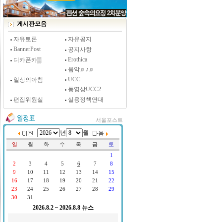
[시사저널 인터뷰] 윤방부 연세대 의대 명예교수,
"골초에게 전자담배를 허하라"
게시판모음
자유토론
자유공지
BannerPost
공지사항
Erothica
디카폰카▒
음악♬♪♬
UCC
일상의아침
동영상UCC2
편집위원실
실용정책연대
서울포스트