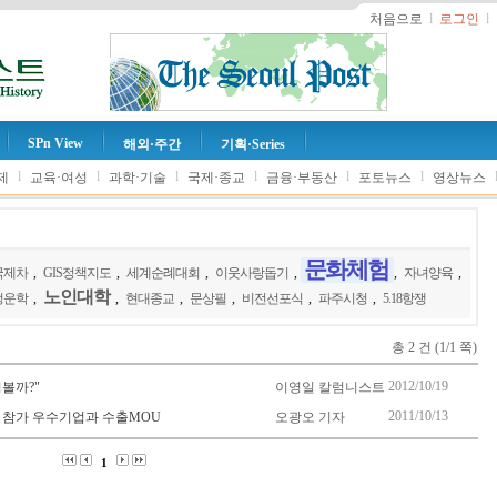
처음으로
l
로그인
l
SPn View
해외·주간
기획·Series
l
l
l
l
l
l
제
교육·여성
과학·기술
국제·종교
금융·부동산
포토뉴스
영상뉴스
문화체험
국제차
,
GIS정책지도
,
세계순례대회
,
이웃사랑돕기
,
,
자녀양육
,
노인대학
정운학
,
,
현대종교
,
문상필
,
비전선포식
,
파주시청
,
5.18항쟁
총 2 건 (1/1 쪽)
2012/10/19
볼까?"
이영일 칼럼니스트
2011/10/13
 참가 우수기업과 수출MOU
오광오 기자
1