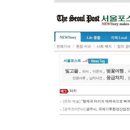
NEWStory
Life 종합
지역 Local
l
l
l
l
전체기사
현장·이슈
사회·복지
정치·경
서울포스트
빛고을
벚꽃여행
,
피서
,
이준석
,
,
응급처치
민원서류
,
납치사건
,
,
터키
[문화·예술]
"형제국 터키의 매력속으로 빠져
[광주전라Post]
광주시, 국제기후환경산업전