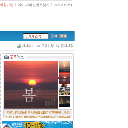
회원가입
l
아이디/비밀번호찾기
l
2026.8.8 (토)
l
기사제보
구독신청
공지사항
[서울포스트논단] 담배에 관한 추억, 연도별 우리
나라 금연정책 및 금연구역 확대 추이, 정부가 아
무리 더 해롭다고 사기를 쳐대도 피워 본 사람은
다 안다, 전자담배시장은 10년새 폭발적 증가세..