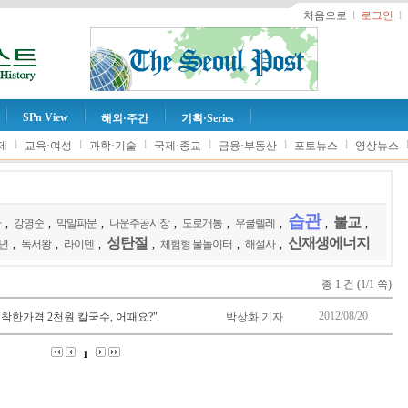
처음으로
l
로그인
l
SPn View
해외·주간
기획·Series
l
l
l
l
l
l
제
교육·여성
과학·기술
국제·종교
금융·부동산
포토뉴스
영상뉴스
습관
불교
사
,
강명순
,
막말파문
,
나운주공시장
,
도로개통
,
우쿨렐레
,
,
,
성탄절
신재생에너지
년
,
독서왕
,
라이덴
,
,
체험형 물놀이터
,
해설사
,
총 1 건 (1/1 쪽)
2012/08/20
"착한가격 2천원 칼국수, 어때요?"
박상화 기자
1