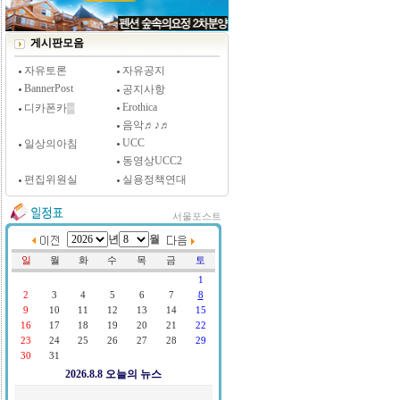
[시사저널 인터뷰] 윤방부 연세대 의대 명예교수,
"골초에게 전자담배를 허하라"
게시판모음
자유토론
자유공지
BannerPost
공지사항
Erothica
디카폰카▒
음악♬♪♬
UCC
일상의아침
동영상UCC2
편집위원실
실용정책연대
서울포스트