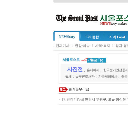
NEWStory
Life 종합
지역 Local
l
l
l
l
전체기사
현장·이슈
사회·복지
정치·경
서울포스트
사진전
,
홈페이지
,
한국전기안전공
월세
,
늘푸른도서관
,
가족체험행사
,
꽃중
즐거운우리집
[인천경기Post]
인천시 부평구, 오늘 점심은 