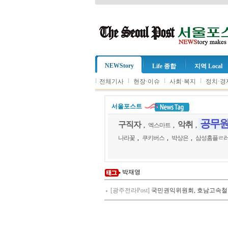
NEWStory
Life 종합
지역 Local
l
l
l
l
전체기사
현장·이슈
사회·복지
정치·경
서울포스트
공무
구직자
악취
,
엑스마트
,
,
나라꽃
,
쿠키버스
,
박상은
,
삼성홈플ㄹ
박재영
[광주전라Post]
국민권익위원회, 호남고속철