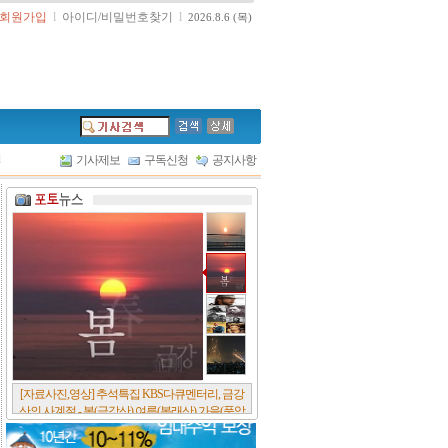
회원가입
l
아이디/비밀번호찾기
l
2026.8.6 (목)
l
기사제보
구독신청
공지사항
[자료사진,영상] 추석특집 KBS다큐멘터리, 금강
산의 사계절 - 봄(금강산),여름(봉래산),가을(풍악
산),겨울(개골산).. 유네스코 는 지난 7월 금강산을
세계유산에 등재