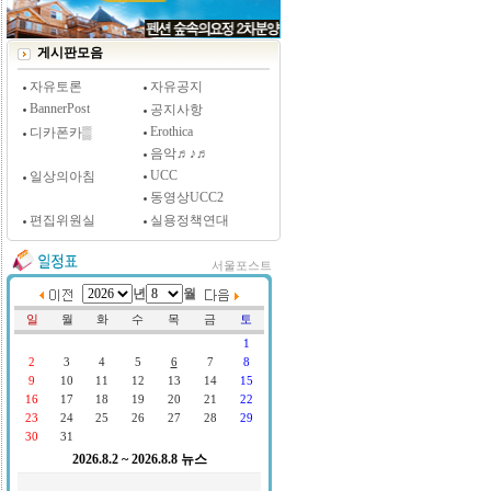
게시판모음
자유토론
자유공지
BannerPost
공지사항
Erothica
디카폰카▒
음악♬♪♬
UCC
일상의아침
동영상UCC2
편집위원실
실용정책연대
서울포스트