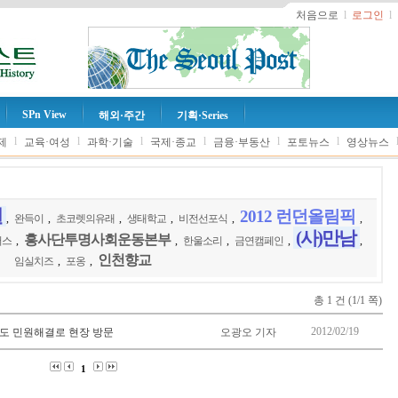
처음으로
l
로그인
l
SPn View
해외·주간
기획·Series
l
l
l
l
l
l
제
교육·여성
과학·기술
국제·종교
금융·부동산
포토뉴스
영상뉴스
원
2012 런던올림픽
,
완득이
,
초코렛의유래
,
생태학교
,
비전선포식
,
,
(사)만남
흥사단투명사회운동본부
러스
,
,
한울소리
,
금연캠페인
,
,
인천향교
임실치즈
,
포옹
,
총 1 건 (1/1 쪽)
2012/02/19
도 민원해결로 현장 방문
오광오 기자
1