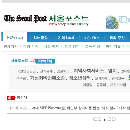
NEWStory
SPn View
Life 종합
지역 Local
해외·주간
l
l
l
l
l
l
l
전체기사
현장·이슈
사회·복지
정치·경제
교육·여성
과학·기술
국
서울포스트
지역사회서비스
영치
국민연금공단
,
선거유세
,
임실치즈
,
,
,
인디
기성회비반환소송
청소년쉼터
수수료
,
,
,
실버카페
,
연극교육
,
이금림
,
공중파
,
자전거보험
정신대
[사회·복지]
고려대 SIFE Blooming팀, 위안부 할머니들 돕는 ‘의식 팔찌’ 제작·
1