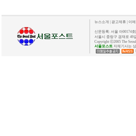
뉴스소개
|
광고제휴
|
이메
신문등록: 서울 아00174호[20
서울시 중랑구 겸재로 49길 40. 
Copyright ⓒ2005 The Se
서울포스트
자체기사는 상