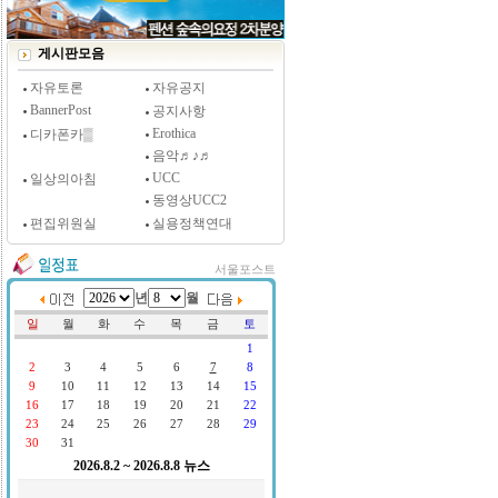
[시사저널 인터뷰] 윤방부 연세대 의대 명예교수,
"골초에게 전자담배를 허하라"
게시판모음
자유토론
자유공지
BannerPost
공지사항
Erothica
디카폰카▒
음악♬♪♬
UCC
일상의아침
동영상UCC2
편집위원실
실용정책연대
서울포스트