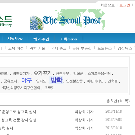
처음으로
l
로그인
l
SPn View
해외·주간
기획·Series
l
l
l
l
l
l
제
교육·여성
과학·기술
국제·종교
금융·부동산
포토뉴스
영상뉴스
숲가꾸기
항아리
,
박영철기자
,
,
천연두부
,
강화군
,
스마트금융센터
,
방학
야구
,
공유토지
,
,
임자도
,
,
안전불감증
,
어린이재단
,
건축불
,
4강신화광주시축구연합회
,
초코렛
총 5 건 (1/1 쪽)
2013/11/18
터’ 운영으로 성교육 실시
박상화 기자
2013/07/03
한 성교육 전문 강사 양성
박상화 기자
2013/04/16
교육 실시
박상화 기자