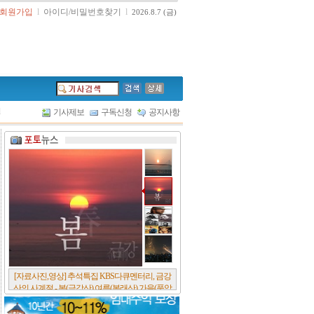
회원가입
l
아이디/비밀번호찾기
l
2026.8.7 (금)
l
기사제보
구독신청
공지사항
[서울포스트논단] 담배에 관한 추억, 연도별 우리
나라 금연정책 및 금연구역 확대 추이, 정부가 아
무리 더 해롭다고 사기를 쳐대도 피워 본 사람은
다 안다, 전자담배시장은 10년새 폭발적 증가세..