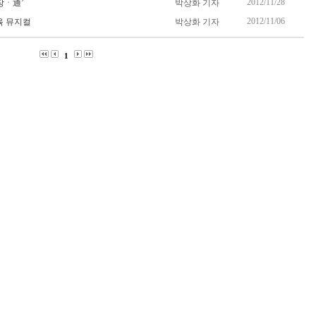
2012/11/28
장ㆍ通’
박상화 기자
2012/11/06
육 뮤지컬
박상화 기자
1