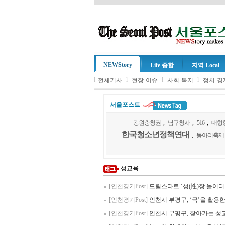
NEWStory
Life 종합
지역 Local
l
l
l
l
전체기사
현장·이슈
사회·복지
정치·경
서울포스트
강원충청권
,
남구청사
,
516
,
대형
한국청소년정책연대
,
동아리축제
성교육
[인천경기Post]
드림스타트 ‘성(性)장 놀이
[인천경기Post]
인천시 부평구, ‘극’을 활용
[인천경기Post]
인천시 부평구, 찾아가는 성