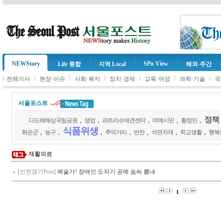
NEWStory
SPn View
Life 종합
지역 Local
해외·주간
l
l
l
l
l
l
l
전체기사
현장·이슈
사회·복지
정치·경제
교육·여성
과학·기술
국
서울포스트
정책
다도해해상국립공원
,
생업
,
파트라슈애견센터
,
며예시민
,
황정민
,
식품위생
화순군
,
농구
,
,
추억거리
,
반찬
,
석면자재
,
학교생활
,
행복
재활의료
[인천경기Post]
예술가! 장애인 도자기 공예 솜씨 뽐내
1