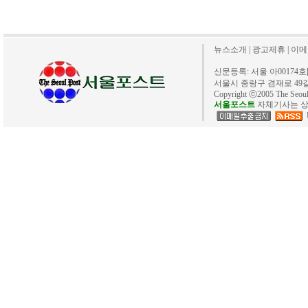
뉴스소개
|
광고제휴
|
이메
신문등록: 서울 아00174호[20
서울시 중랑구 겸재로 49길 40. 
Copyright ⓒ2005 The Se
서울포스트
자체기사는 상