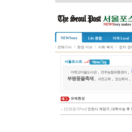
NEWStory
Life 종합
지역 Local
l
l
l
l
전체기사
현장·이슈
사회·복지
정치·경
서울포스트
마학교마을도서관
,
전주농협유통센터
,
부평풍물축제
,
과천교회
,
정상회의
,
유해환경
[인천경기Post]
인천시 계양구, 대학수능 후