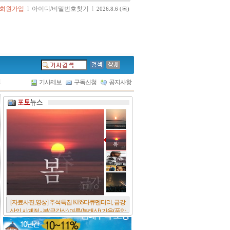
회원가입
l
아이디/비밀번호찾기
l
2026.8.6 (목)
l
기사제보
구독신청
공지사항
[서울포스트논단] 담배에 관한 추억, 연도별 우리
나라 금연정책 및 금연구역 확대 추이, 정부가 아
무리 더 해롭다고 사기를 쳐대도 피워 본 사람은
다 안다, 전자담배시장은 10년새 폭발적 증가세..