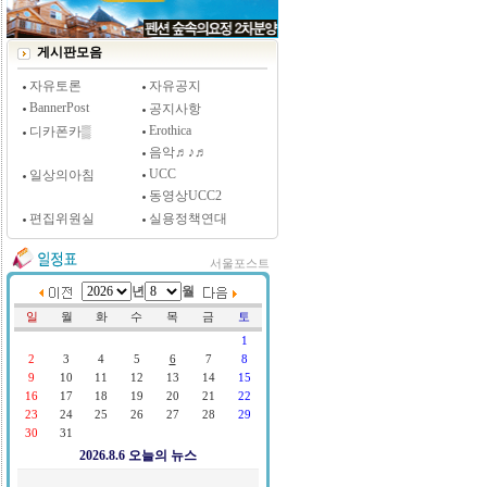
[시사저널 인터뷰] 윤방부 연세대 의대 명예교수,
"골초에게 전자담배를 허하라"
게시판모음
자유토론
자유공지
BannerPost
공지사항
Erothica
디카폰카▒
음악♬♪♬
UCC
일상의아침
동영상UCC2
편집위원실
실용정책연대
서울포스트