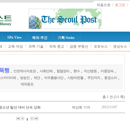
처음으로
l
로그인
l
SPn View
해외·주간
기획·Series
l
l
l
l
l
l
제
교육·여성
과학·기술
국제·종교
금융·부동산
포토뉴스
영상뉴스
폭행
,
인천역사자료관
,
사회단체
,
함열장터
,
환수
,
익산병원
,
미풍양속
,
스카이타워
,
방송인
,
제안
,
어우름봉사단
,
사랑의헌혈
,
주민자치
,
풍경소리
,
재외동포
총 1 건 (1/1 쪽)
2012/11/07
 청소년 탈선 대비 단속 강화
박상화 기자
1