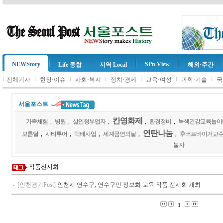
NEWStory
SPn View
Life 종합
지역 Local
해외·주간
l
l
l
l
l
l
l
전체기사
현장·이슈
사회·복지
정치·경제
교육·여성
과학·기술
국
서울포스트
칸영화제
가족체험
,
병원
,
살인청부업자
,
,
환경정비
,
녹색건강교육놀이
연탄나눔
보름달
,
시티투어
,
택배사업
,
세계금연의날
,
,
후버트바이거교
불자
작품전시회
[인천경기Post]
인천시 연수구, 연수구민 정보화 교육 작품 전시회 개최
1