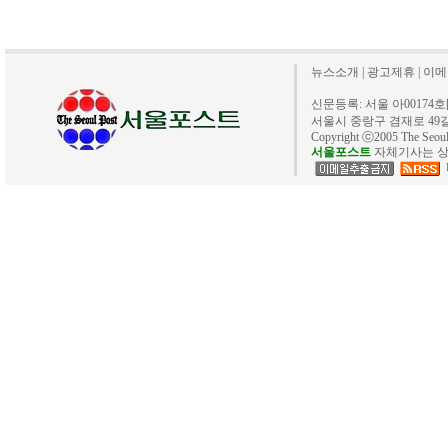
뉴스소개
|
광고제휴
|
이메
신문등록: 서울 아00174호[20
서울시 중랑구 겸재로 49길 40. 
Copyright ⓒ2005 The Se
서울포스트
자체기사는 상