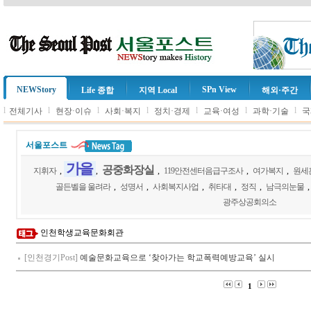
NEWStory
SPn View
Life 종합
지역 Local
해외·주간
l
l
l
l
l
l
l
전체기사
현장·이슈
사회·복지
정치·경제
교육·여성
과학·기술
국
서울포스트
가을
공중화장실
지휘자
,
,
,
119안전센터음급구조사
,
여가복지
,
원세
골든벨을 울려라
,
성명서
,
사회복지사업
,
취타대
,
정직
,
남극의눈물
광주상공회의소
인천학생교육문화회관
[인천경기Post]
예술문화교육으로 ‘찾아가는 학교폭력예방교육’ 실시
1