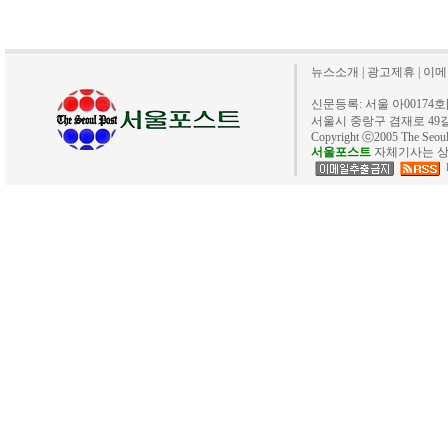
뉴스소개
|
광고제휴
|
이메
신문등록: 서울 아00174호[20
서울시 중랑구 겸재로 49길 40. 
Copyright ⓒ2005 The Se
서울포스트
자체기사는 상