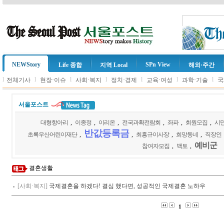
NEWStory
SPn View
Life 종합
지역 Local
해외·주간
l
l
l
l
l
l
l
전체기사
현장·이슈
사회·복지
정치·경제
교육·여성
과학·기술
국
서울포스트
대형항아리
,
이종정
,
이리온
,
전국과확전람회
,
좌파
,
회원모집
,
시
반값등록금
초록우산어린이재단
,
,
최흥규이사장
,
희망동네
,
직장인
예비군
참여자모집
,
백토
,
결혼생활
[사회·복지]
국제결혼을 하겠다! 결심 했다면, 성공적인 국제결혼 노하우
1