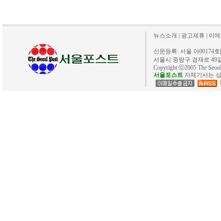
뉴스소개
|
광고제휴
|
이메
신문등록: 서울 아00174호[20
서울시 중랑구 겸재로 49길 40. 
Copyright ⓒ2005 The Se
서울포스트
자체기사는 상