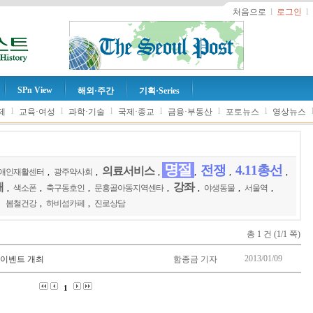
처음으로
l
로그인
l
SPn View
해외·주간
기획·Series
l
l
l
l
l
l
제
교육·여성
과학·기술
국제·종교
금융·부동산
포토뉴스
영상뉴스
명절
전쟁
4.11총선
의료서비스
애인재활센터
,
광주약사회
,
,
,
,
,
대
강좌
,
색소폰
,
축구동호인
,
문흥골아동지역센타
,
,
야생동물
,
서울역
,
봄철건강
,
하비섬카페
,
진로상담
총 1 건 (1/1 쪽)
2013/01/09
 이벤트 개최
함종금 기자
1