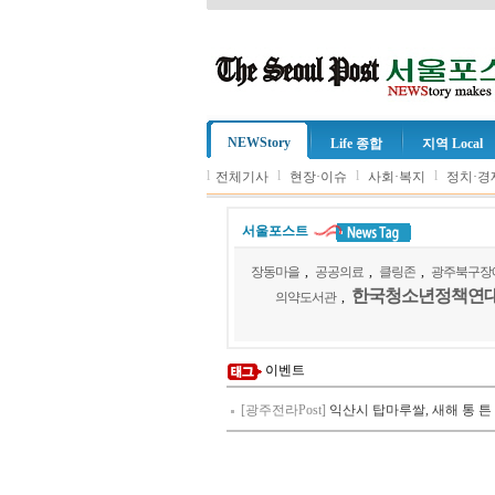
NEWStory
Life 종합
지역 Local
l
l
l
l
전체기사
현장·이슈
사회·복지
정치·경
서울포스트
장동마을
,
공공의료
,
클링존
,
광주북구장
한국청소년정책연
의약도서관
,
이벤트
[광주전라Post]
익산시 탑마루쌀, 새해 통 튼