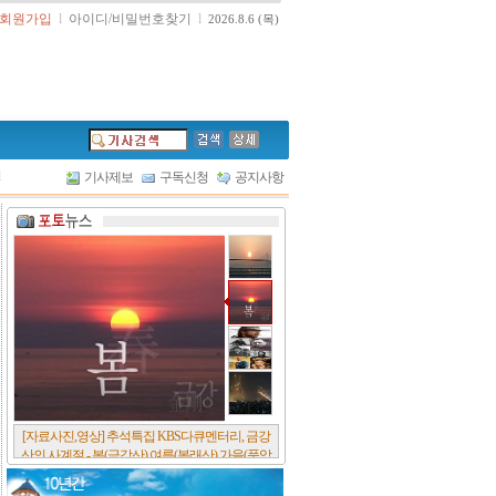
회원가입
l
아이디/비밀번호찾기
l
2026.8.6 (목)
l
기사제보
구독신청
공지사항
[서울포스트논단] 담배에 관한 추억, 연도별 우리
나라 금연정책 및 금연구역 확대 추이, 정부가 아
무리 더 해롭다고 사기를 쳐대도 피워 본 사람은
다 안다, 전자담배시장은 10년새 폭발적 증가세..