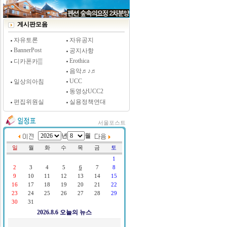
[시사저널 인터뷰] 윤방부 연세대 의대 명예교수,
"골초에게 전자담배를 허하라"
게시판모음
자유토론
자유공지
BannerPost
공지사항
Erothica
디카폰카▒
음악♬♪♬
UCC
일상의아침
동영상UCC2
편집위원실
실용정책연대
서울포스트