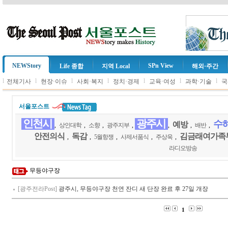
NEWStory
SPn View
Life 종합
지역 Local
해외·주간
l
l
l
l
l
l
l
전체기사
현장·이슈
사회·복지
정치·경제
교육·여성
과학·기술
국
서울포스트
인천시
광주시
수
예방
,
상인대학
,
소향
,
광주지부
,
,
,
배반
,
안전의식
독감
김금래여가족
,
,
5월항쟁
,
사제서품식
,
주상욱
,
라디오방송
무등야구장
[광주전라Post]
광주시, 무등야구장 천연 잔디 새 단장 완료 후 27일 개장
1