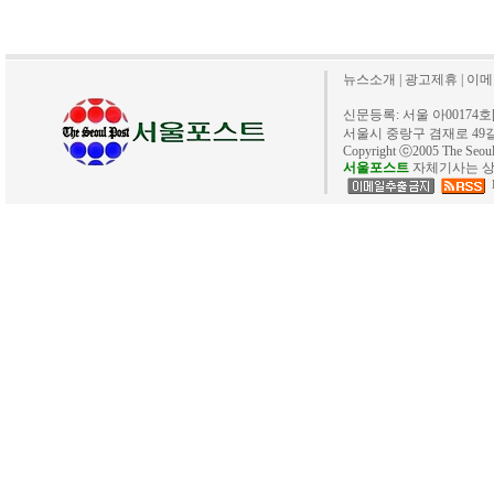
뉴스소개
|
광고제휴
|
이메
신문등록: 서울 아00174호[20
서울시 중랑구 겸재로 49길 40. 
Copyright ⓒ2005 The Se
서울포스트
자체기사는 상