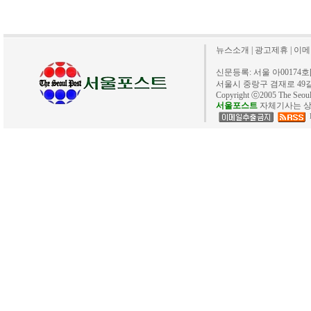
뉴스소개
|
광고제휴
|
이메
신문등록: 서울 아00174호[20
서울시 중랑구 겸재로 49길 40. 
Copyright ⓒ2005 The Se
서울포스트
자체기사는 상