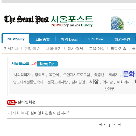
NEWStory
SPn View
Life 종합
지역 Local
해외·주간
l
l
l
l
l
l
l
전체기사
현장·이슈
사회·복지
정치·경제
교육·여성
과학·기술
국
서울포스트
문화
사회적약자
,
정화조
,
목판화
,
주만자치프로그램
,
꽃중년
,
체비지
,
시장
송도세계전통민속제
,
전국노래자랑
,
날씨경영
,
,
억새밭
,
이화여대
,
산마루
실버영화관
[사회·복지]
실버영화관을 아십니까?
1