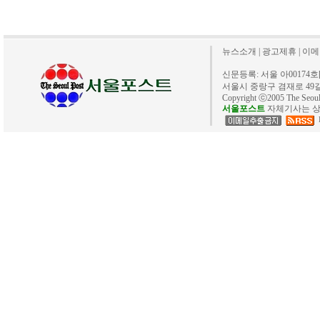
뉴스소개
|
광고제휴
|
이메
신문등록: 서울 아00174호[20
서울시 중랑구 겸재로 49길 40. 
Copyright ⓒ2005 The Se
서울포스트
자체기사는 상