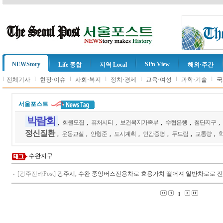
NEWStory
SPn View
Life 종합
지역 Local
해외·주간
l
l
l
l
l
l
l
전체기사
현장·이슈
사회·복지
정치·경제
교육·여성
과학·기술
국
서울포스트
박람회
,
회원모집
,
퓨처시티
,
보건복지가족부
,
수협은행
,
첨단지구
,
정신질환
,
운동교실
,
안형준
,
도시계획
,
인감증명
,
두드림
,
교통량
,
수완지구
[광주전라Post]
광주시, 수완 중앙버스전용차로 효용가치 떨어져 일반차로로 
1