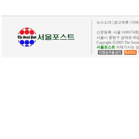
뉴스소개
|
광고제휴
|
이메
신문등록: 서울 아00174호[20
서울시 중랑구 겸재로 49길 40. 
Copyright ⓒ2005 The Se
서울포스트
자체기사는 상