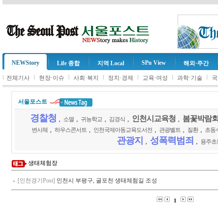
NEWStory
SPn View
Life 종합
지역 Local
해외·주간
l
l
l
l
l
l
l
전체기사
현장·이슈
사회·복지
정치·경제
교육·여성
과학·기술
국
서울포스트
경찰청
인천시교육청
봄꽃박람
,
소멸
,
귀농학교
,
김경식
,
,
변사체
,
하우스콘서트
,
인천국제아동교육도서전
,
관광벨트
,
질환
,
초동
관광지
성폭력범죄
,
,
용주초
생태체험장
[인천경기Post]
인천시 부평구, 굴포천 생태체험길 조성
1