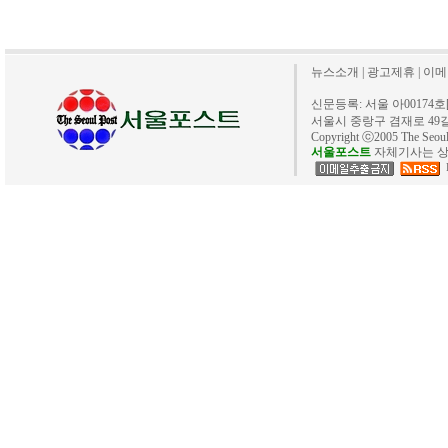
뉴스소개
|
광고제휴
|
이메
신문등록: 서울 아00174호[20
서울시 중랑구 겸재로 49길 40. 
Copyright ⓒ2005 The Se
서울포스트
자체기사는 상