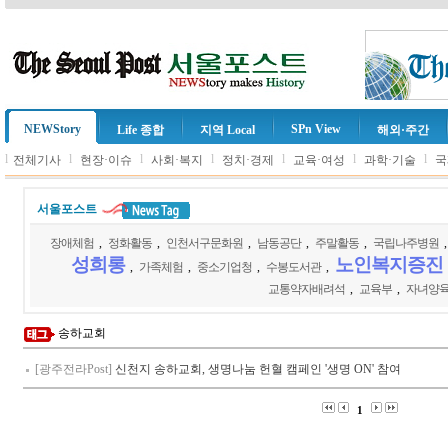
NEWStory
SPn View
Life 종합
지역 Local
해외·주간
l
l
l
l
l
l
l
전체기사
현장·이슈
사회·복지
정치·경제
교육·여성
과학·기술
국
서울포스트
장애체험
,
정화활동
,
인천서구문화원
,
남동공단
,
주말활동
,
국립나주병원
성희롱
노인복지증진
,
가족체험
,
중소기업청
,
수봉도서관
,
교통약자배려석
,
교육부
,
자녀양
송하교회
[광주전라Post]
신천지 송하교회, 생명나눔 헌혈 캠페인 '생명 ON' 참여
1