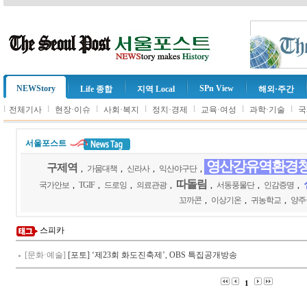
NEWStory
SPn View
Life 종합
지역 Local
해외·주간
l
l
l
l
l
l
l
전체기사
현장·이슈
사회·복지
정치·경제
교육·여성
과학·기술
국
서울포스트
영산강유역환경
구제역
,
가뭄대책
,
신라사
,
익산야구단
,
따돌림
국가안보
,
TGIF
,
드로잉
,
의료관광
,
,
서동풍물단
,
인감증명
,
꼬까콘
,
이상기온
,
귀농학교
,
양주
스피카
[문화·예술]
[포토] ‘제23회 화도진축제’, OBS 특집공개방송
1