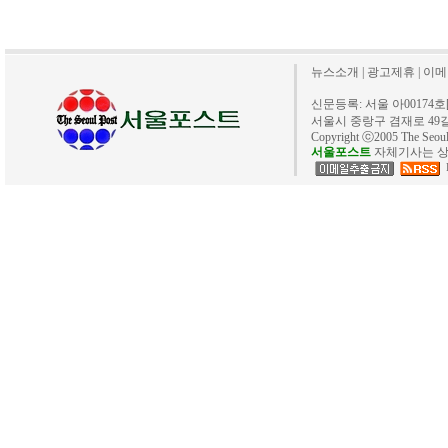
뉴스소개
|
광고제휴
|
이메
신문등록: 서울 아00174호[20
서울시 중랑구 겸재로 49길 40. 
Copyright ⓒ2005 The Se
서울포스트
자체기사는 상