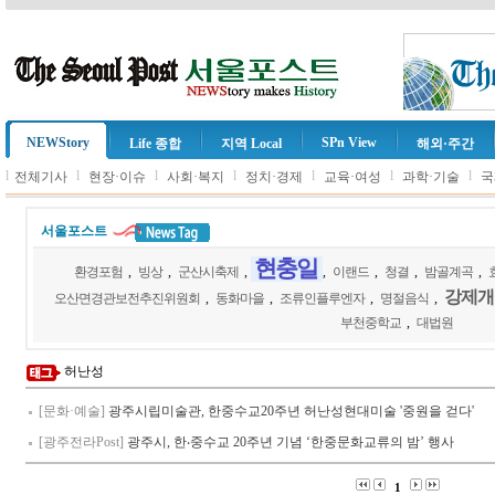
NEWStory
SPn View
Life 종합
지역 Local
해외·주간
l
l
l
l
l
l
l
전체기사
현장·이슈
사회·복지
정치·경제
교육·여성
과학·기술
국
서울포스트
현충일
환경포험
,
빙상
,
군산시축제
,
,
이랜드
,
청결
,
밤골계곡
,
강제개
오산면경관보전추진위원회
,
동화마을
,
조류인플루엔자
,
명절음식
,
부천중학교
,
대법원
허난성
[문화·예술]
광주시립미술관, 한중수교20주년 허난성현대미술 '중원을 걷다'
[광주전라Post]
광주시, 한‧중수교 20주년 기념 ‘한중문화교류의 밤’ 행사
1