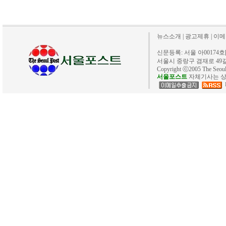
뉴스소개
|
광고제휴
|
이메
신문등록: 서울 아00174호[20
서울시 중랑구 겸재로 49길 40. 
Copyright ⓒ2005 The Se
서울포스트
자체기사는 상