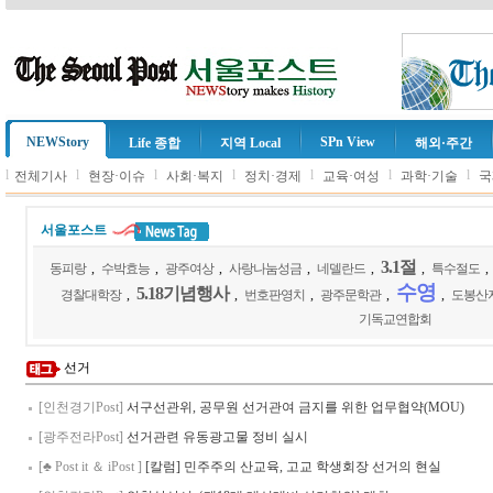
NEWStory
SPn View
Life 종합
지역 Local
해외·주간
l
l
l
l
l
l
l
전체기사
현장·이슈
사회·복지
정치·경제
교육·여성
과학·기술
국
서울포스트
3.1절
동피랑
,
수박효능
,
광주여상
,
사랑나눔성금
,
네델란드
,
,
특수절도
,
수영
5.18기념행사
경찰대학장
,
,
번호판영치
,
광주문학관
,
,
도봉산
기독교연합회
선거
[인천경기Post]
서구선관위, 공무원 선거관여 금지를 위한 업무협약(MOU)
[광주전라Post]
선거관련 유동광고물 정비 실시
[♣ Post it ＆ iPost ]
[칼럼] 민주주의 산교육, 고교 학생회장 선거의 현실