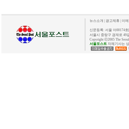
뉴스소개
|
광고제휴
|
이메
신문등록: 서울 아00174호[20
서울시 중랑구 겸재로 49길 40. 
Copyright ⓒ2005 The Se
서울포스트
자체기사는 상