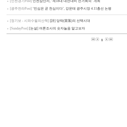
[인천경기Post]
인천삼산서, ‘제18대 대선대비 선거회의’ 개최
[광주전라Post]
‘민심은 곧 천심이다’, 강운태 광주시장 4.11총선 논평
[정기보 - 시와수필의산책]
[詩] 당락(當落)의 선택시대
[SundayPost]
[논설] 여론조사의 숫자놀음 알고보자
1