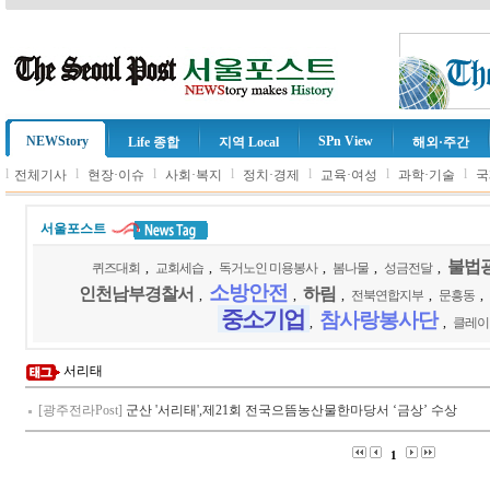
NEWStory
SPn View
Life 종합
지역 Local
해외·주간
l
l
l
l
l
l
l
전체기사
현장·이슈
사회·복지
정치·경제
교육·여성
과학·기술
국
서울포스트
불법
퀴즈대회
,
교회세습
,
독거노인 미용봉사
,
봄나물
,
성금전달
,
소방안전
인천남부경찰서
하림
,
,
,
전북연합지부
,
문흥동
,
중소기업
참사랑봉사단
,
,
클레이
서리태
[광주전라Post]
군산 '서리태',제21회 전국으뜸농산물한마당서 ‘금상’ 수상
1