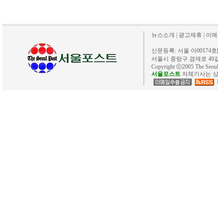
뉴스소개
|
광고제휴
|
이메
신문등록: 서울 아00174호[20
서울시 중랑구 겸재로 49길 40. 
Copyright ⓒ2005 The Se
서울포스트
자체기사는 상