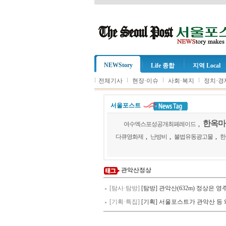
NEWStory
Life 종합
지역 Local
l
l
l
l
전체기사
현장·이슈
사회·복지
정치·경
서울포스트
한옥마
여수엑스포성공개최페레이드
,
다큐영화제
,
난방비
,
불법유동광고물
,
한
관악산정상
[탐사·탐방]
[탐방] 관악산(632m) 정상은
[기획·특집]
[기획] 서울포스트가 관악산 등