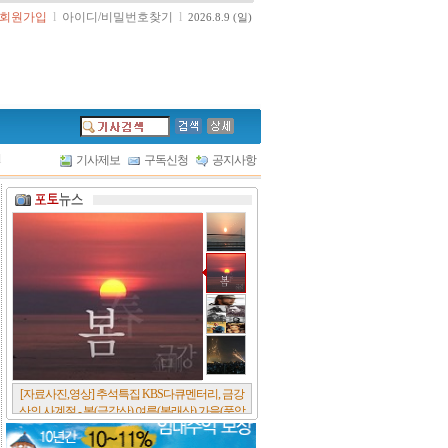
회원가입
l
아이디/비밀번호찾기
l
2026.8.9 (일)
l
기사제보
구독신청
공지사항
[서울포스트논단] 담배에 관한 추억, 연도별 우리
나라 금연정책 및 금연구역 확대 추이, 정부가 아
무리 더 해롭다고 사기를 쳐대도 피워 본 사람은
다 안다, 전자담배시장은 10년새 폭발적 증가세..