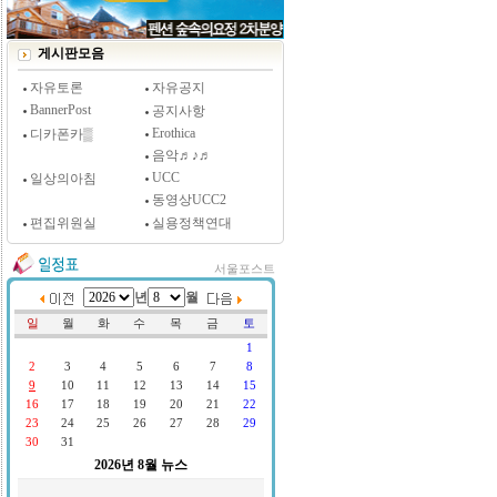
[시사저널 인터뷰] 윤방부 연세대 의대 명예교수,
"골초에게 전자담배를 허하라"
게시판모음
자유토론
자유공지
BannerPost
공지사항
Erothica
디카폰카▒
음악♬♪♬
UCC
일상의아침
동영상UCC2
편집위원실
실용정책연대
서울포스트