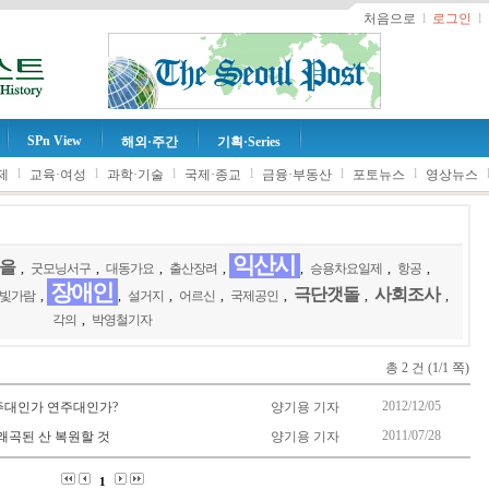
처음으로
l
로그인
l
SPn View
해외·주간
기획·Series
l
l
l
l
l
l
제
교육·여성
과학·기술
국제·종교
금융·부동산
포토뉴스
영상뉴스
익산시
을
,
굿모닝서구
,
대동가요
,
출산장려
,
,
승용차요일제
,
항공
,
장애인
극단갯돌
사회조사
빛가람
,
,
설거지
,
어르신
,
국제공인
,
,
,
각의
,
박영철기자
총 2 건 (1/1 쪽)
2012/12/05
 영주대인가 연주대인가?
양기용 기자
2011/07/28
 왜곡된 산 복원할 것
양기용 기자
1