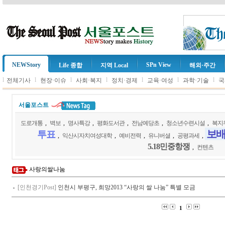
NEWStory
SPn View
Life 종합
지역 Local
해외·주간
l
l
l
l
l
l
l
전체기사
현장·이슈
사회·복지
정치·경제
교육·여성
과학·기술
국
서울포스트
도로개통
,
벽보
,
명사특강
,
평화도서관
,
전남예당초
,
청소년수련시설
,
복지
보
투표
,
익산시자치여성대학
,
예비전력
,
유니버셜
,
공평과세
,
5.18민중항쟁
,
컨텐츠
사랑의쌀나눔
[인천경기Post]
인천시 부평구, 희망2013 “사랑의 쌀 나눔” 특별 모금
1