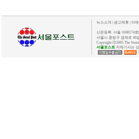
뉴스소개
|
광고제휴
|
이메
신문등록: 서울 아00174호[20
서울시 중랑구 겸재로 49길 40. 
Copyright ⓒ2005 The Se
서울포스트
자체기사는 상