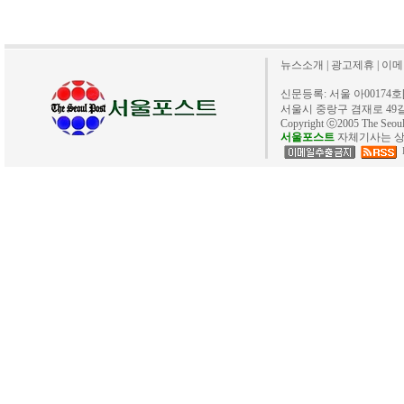
뉴스소개
|
광고제휴
|
이메
신문등록: 서울 아00174호[20
서울시 중랑구 겸재로 49길 40. 
Copyright ⓒ2005 The Se
서울포스트
자체기사는 상