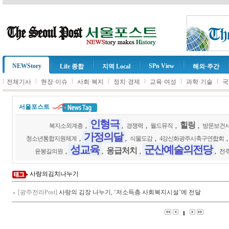
NEWStory
SPn View
Life 종합
지역 Local
해외·주간
l
l
l
l
l
l
l
전체기사
현장·이슈
사회·복지
정치·경제
교육·여성
과학·기술
국
서울포스트
인형극
힐링
복지소외계층
,
,
경쟁력
,
월드뮤직
,
,
방문보건
가정의달
청소년통합지원체계
,
,
식물도감
,
4강신화광주시축구연합회
성교육
군산예술의전당
응급처치
윤봉길의원
,
,
,
,
전
사랑의김치나누기
[광주전라Post]
사랑의 김장 나누기, ‘저소득층 사회복지시설’에 전달
1