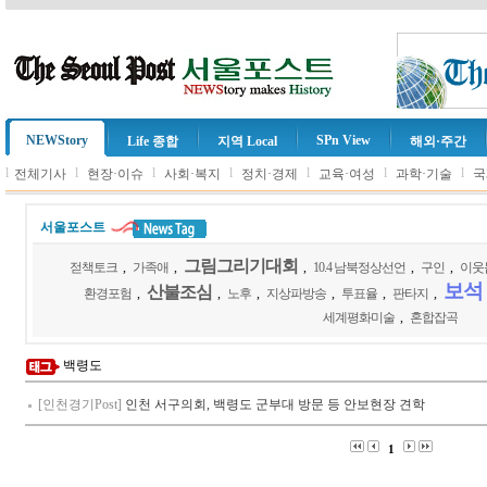
NEWStory
SPn View
Life 종합
지역 Local
해외·주간
l
l
l
l
l
l
l
전체기사
현장·이슈
사회·복지
정치·경제
교육·여성
과학·기술
국
서울포스트
그림그리기대회
젇책토크
,
가족애
,
,
10.4 남북정상선언
,
구인
,
이웃
보석
산불조심
환경포험
,
,
노후
,
지상파방송
,
투표율
,
판타지
,
세계평화미술
,
혼합잡곡
백령도
[인천경기Post]
인천 서구의회, 백령도 군부대 방문 등 안보현장 견학
1