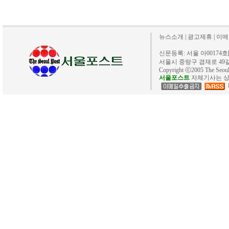
뉴스소개
|
광고제휴
|
이메
신문등록: 서울 아00174호[20
서울시 중랑구 겸재로 49길 40. 
Copyright ⓒ2005 The Se
서울포스트
자체기사는 상