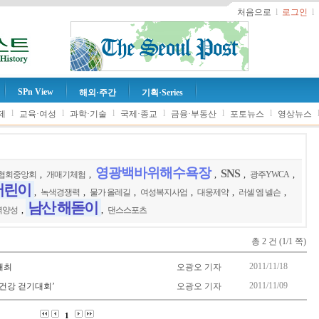
처음으로
l
로그인
l
SPn View
해외·주간
기획·Series
l
l
l
l
l
l
제
교육·여성
과학·기술
국제·종교
금융·부동산
포토뉴스
영상뉴스
영광백바위해수욕장
SNS
협회중앙회
,
개매기체험
,
,
,
광주YWCA
,
어린이
,
녹색경쟁력
,
물가 올레길
,
여성복지사업
,
대웅제약
,
러셀 엠 넬슨
,
남산 해돋이
력양성
,
,
댄스스포츠
총 2 건 (1/1 쪽)
2011/11/18
개최
오광오 기자
2011/11/09
건강 걷기대회’
오광오 기자
1