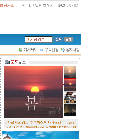
회원가입
l
아이디/비밀번호찾기
l
2026.8.8 (토)
l
기사제보
구독신청
공지사항
[서울포스트논단] 담배에 관한 추억, 연도별 우리
나라 금연정책 및 금연구역 확대 추이, 정부가 아
무리 더 해롭다고 사기를 쳐대도 피워 본 사람은
다 안다, 전자담배시장은 10년새 폭발적 증가세..