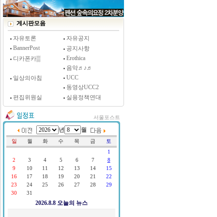
[시사저널 인터뷰] 윤방부 연세대 의대 명예교수,
"골초에게 전자담배를 허하라"
게시판모음
자유토론
자유공지
BannerPost
공지사항
Erothica
디카폰카▒
음악♬♪♬
UCC
일상의아침
동영상UCC2
편집위원실
실용정책연대
서울포스트