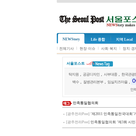
NEWStory
Life 종합
지역 Local
l
l
l
l
전체기사
현장·이슈
사회·복지
정치·경
서울포스트
탁지원
,
공공디자인
,
사부대중
,
한국관광
백수
,
질병관리본부
,
임실치즈마을
,
인
민족통일협의회
[광주전라Post]
‘제2011 민족통일전국대회’
[광주전라Post]
민족통일협의회 ‘제3회 시민