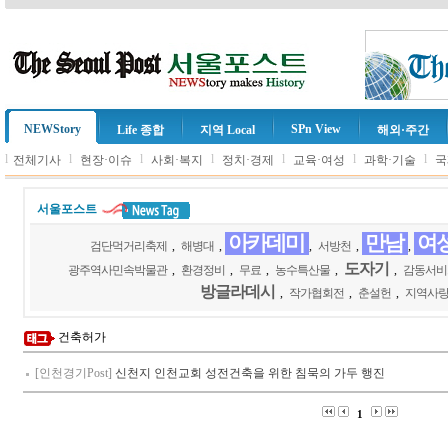
NEWStory
SPn View
Life 종합
지역 Local
해외·주간
l
l
l
l
l
l
l
전체기사
현장·이슈
사회·복지
정치·경제
교육·여성
과학·기술
국
서울포스트
아카데미
만남
여
검단먹거리축제
,
해병대
,
,
서방천
,
,
도자기
광주역사민속박물관
,
환경정비
,
무료
,
농수특산물
,
,
감동서비
방글라데시
,
작가협회전
,
춘설헌
,
지역사
건축허가
[인천경기Post]
신천지 인천교회 성전건축을 위한 침묵의 가두 행진
1