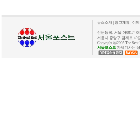
뉴스소개
|
광고제휴
|
이메
신문등록: 서울 아00174호[20
서울시 중랑구 겸재로 49길 40. 
Copyright ⓒ2005 The Se
서울포스트
자체기사는 상