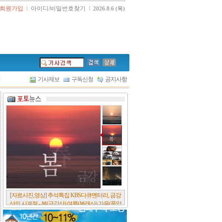
회원가입
l
아이디/비밀번호찾기
l
2026.8.6 (목)
l
기사제보
구독신청
공지사항
[서울포스트논단] 담배에 관한 추억, 연도별 우리
나라 금연정책 및 금연구역 확대 추이, 정부가 아
무리 더 해롭다고 사기를 쳐대도 피워 본 사람은
다 안다, 전자담배시장은 10년새 폭발적 증가세..