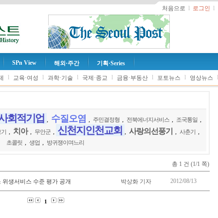
처음으로
l
로그인
l
SPn View
해외·주간
기획·Series
l
l
l
l
l
l
제
교육·여성
과학·기술
국제·종교
금융·부동산
포토뉴스
영상뉴스
사회적기업
수질오염
,
,
주민결정형
,
전북에너지서비스
,
조국통일
,
신천지인천교회
치아
사랑의선풍기
보기
,
,
무안군
,
,
,
사춘기
,
초콜릿
,
생업
,
방귀쟁이며느리
총 1 건 (1/1 쪽)
2012/08/13
 위생서비스 수준 평가 공개
박상화 기자
1