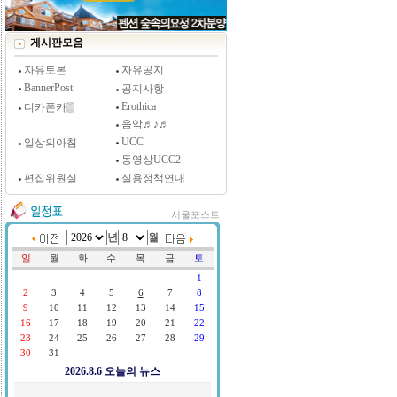
[시사저널 인터뷰] 윤방부 연세대 의대 명예교수,
"골초에게 전자담배를 허하라"
게시판모음
자유토론
자유공지
BannerPost
공지사항
Erothica
디카폰카▒
음악♬♪♬
UCC
일상의아침
동영상UCC2
편집위원실
실용정책연대
서울포스트