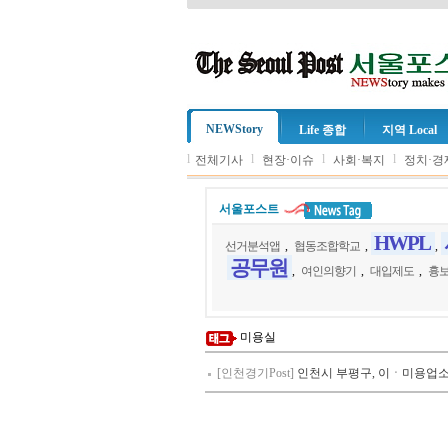
NEWStory
Life 종합
지역 Local
l
l
l
l
전체기사
현장·이슈
사회·복지
정치·경
서울포스트
HWPL
선거분석앱
,
협동조합학교
,
,
공무원
,
여인의향기
,
대입제도
,
흉
미용실
[인천경기Post]
인천시 부평구, 이ㆍ미용업소