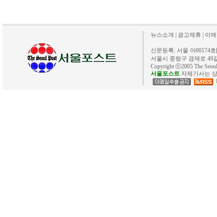
뉴스소개
|
광고제휴
|
이메
신문등록: 서울 아00174호[20
서울시 중랑구 겸재로 49길 40. 
Copyright ⓒ2005 The Se
서울포스트
자체기사는 상