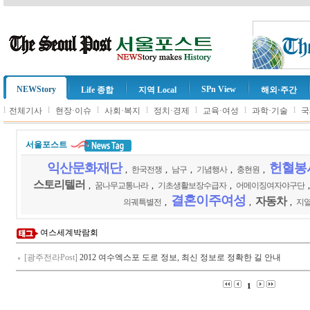
NEWStory
SPn View
Life 종합
지역 Local
해외·주간
l
l
l
l
l
l
l
전체기사
현장·이슈
사회·복지
정치·경제
교육·여성
과학·기술
국
서울포스트
익산문화재단
헌혈봉
,
한국전쟁
,
남구
,
기념행사
,
충현원
,
스토리텔러
,
꿈나무교통나라
,
기초생활보장수급자
,
어메이징여자야구단
결혼이주여성
자동차
의궤특별전
,
,
,
지
여스세계박람회
[광주전라Post]
2012 여수엑스포 도로 정보, 최신 정보로 정확한 길 안내
1