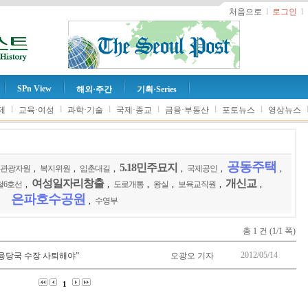
처음으로
l
로그인
l
SPn View
해외·주간
기획·Series
l
l
l
l
l
l
제
교육·여성
과학·기술
국제·종교
금융·부동산
포토뉴스
영상뉴스
공동주택
5.18민주묘지
관광자원
,
복지위원
,
입춘대길
,
,
국제공인
,
,
여성일자리창출
개신교
철6호선
,
,
도로개통
,
왕실
,
보육교직원
,
,
은파호수공원
,
수영부
총 1 건 (1/1 쪽)
2012/05/14
금융당국 수장 사퇴해야”
오광오 기자
1