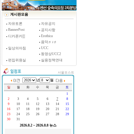
[시사저널 인터뷰] 윤방부 연세대 의대 명예교수,
"골초에게 전자담배를 허하라"
게시판모음
자유토론
자유공지
BannerPost
공지사항
Erothica
디카폰카▒
음악♬♪♬
UCC
일상의아침
동영상UCC2
편집위원실
실용정책연대
서울포스트