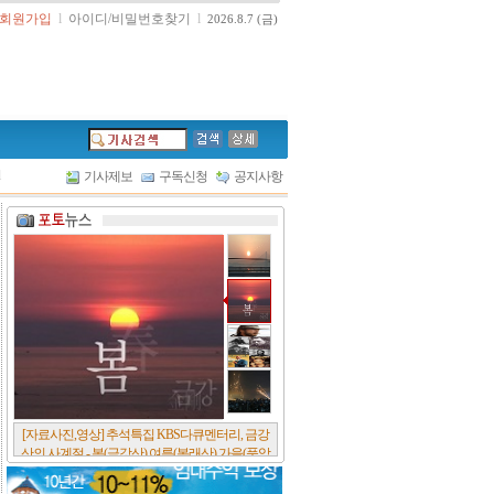
회원가입
l
아이디/비밀번호찾기
l
2026.8.7 (금)
l
기사제보
구독신청
공지사항
[서울포스트논단] 담배에 관한 추억, 연도별 우리
나라 금연정책 및 금연구역 확대 추이, 정부가 아
무리 더 해롭다고 사기를 쳐대도 피워 본 사람은
다 안다, 전자담배시장은 10년새 폭발적 증가세..