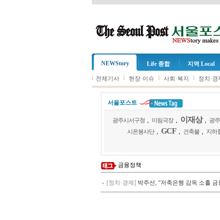
NEWStory
Life 종합
지역 Local
l
l
l
l
전체기사
현장·이슈
사회·복지
정치·경
서울포스트
이재상
광주시서구청
,
미림극장
,
,
광주
GCF
시온봉사단
,
,
건축불
,
지하
금융정책
[정치·경제]
박주선, “저축은행 감독 소홀 