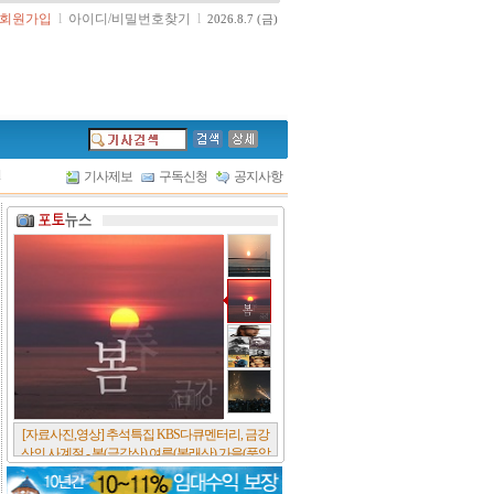
회원가입
l
아이디/비밀번호찾기
l
2026.8.7 (금)
l
기사제보
구독신청
공지사항
[서울포스트논단] 담배에 관한 추억, 연도별 우리
나라 금연정책 및 금연구역 확대 추이, 정부가 아
무리 더 해롭다고 사기를 쳐대도 피워 본 사람은
다 안다, 전자담배시장은 10년새 폭발적 증가세..