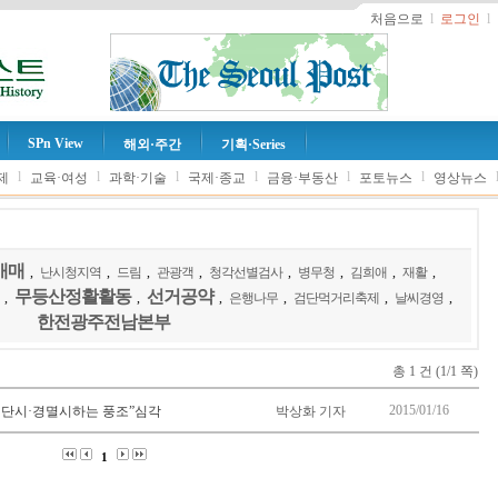
처음으로
l
로그인
l
SPn View
해외·주간
기획·Series
l
l
l
l
l
l
제
교육·여성
과학·기술
국제·종교
금융·부동산
포토뉴스
영상뉴스
매매
,
난시청지역
,
드림
,
관광객
,
청각선별검사
,
병무청
,
김희애
,
재활
,
무등산정활활동
선거공약
,
,
,
은행나무
,
검단먹거리축제
,
날씨경영
,
한전광주전남본부
총 1 건 (1/1 쪽)
2015/01/16
“이단시·경멸시하는 풍조”심각
박상화 기자
1