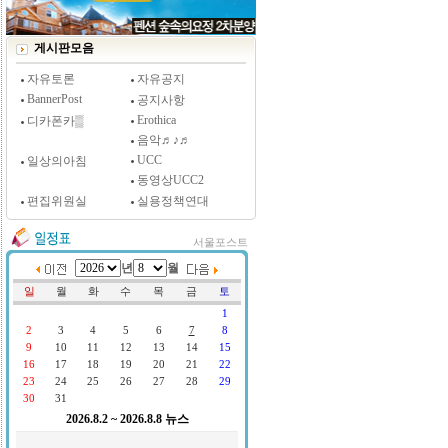
[시사저널 인터뷰] 윤방부 연세대 의대 명예교수,
"골초에게 전자담배를 허하라"
게시판모음
자유토론
자유공지
BannerPost
공지사항
Erothica
디카폰카▒
음악♬♪♬
UCC
일상의아침
동영상UCC2
편집위원실
실용정책연대
서울포스트