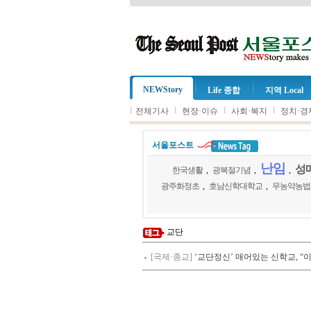
NEWStory
Life 종합
지역 Local
l
l
l
l
전체기사
현장·이슈
사회·복지
정치·경
서울포스트
난임
성
한국생활
,
광복절기념
,
,
광주화정초
,
호남신학대학교
,
무농약농법
교단
[국제·종교]
‘교단정신’ 매어있는 신학교, 